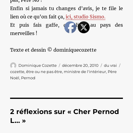
pas, Père No !
Enfin si jamais tu changes d’avis, je te file le
lien où ce qu’on fait ça,
ici, studio Sismo.
Et puis fais gaffe, ça glisse au pays des
merveilles !
Texte et dessin © dominiquecozette
Auteur
Publié
Catégories
Étiqu
Dominique Cozette
décembre 20, 2010
du vrai
le
cozette
,
être ou ne pas être
,
ministre de l'intérieur
,
Père
Noël
,
Pernod
2 réflexions sur « Cher Pernod
L… »