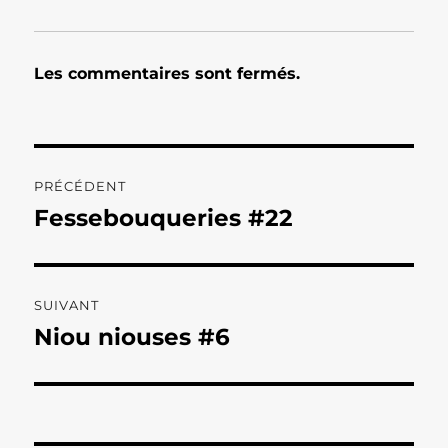
Les commentaires sont fermés.
Navigation
PRÉCÉDENT
de
Fessebouqueries #22
Publication
précédente :
l’article
SUIVANT
Niou niouses #6
Publication
suivante :