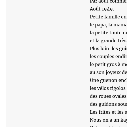
Par août comme
Août 1949.
Petite famille e
le papa, la mama
la petite toute n
et la grande très
Plus loin, les g
les couples endi
le petit gros à 
au son joyeux de
Une guenon encha
les vélos rigolos
des roues ovales
des guidons sous 
Les frites et les
Nous on a un kay