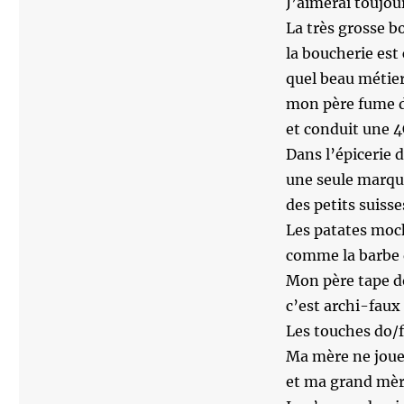
J’aimerai toujou
La très grosse 
la boucherie est
quel beau métier
mon père fume d
et conduit une 4
Dans l’épicerie 
une seule marque
des petits suiss
Les patates moc
comme la barbe d
Mon père tape d
c’est archi-faux 
Les touches do/f
Ma mère ne joue 
et ma grand mè