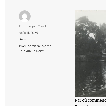
Auteur
Dominique Cozette
Publié
août 11, 2024
le
Catégories
du vrai
Étiquettes
1949
,
bords de Marne
,
Joinville le Pont
Par où commenc