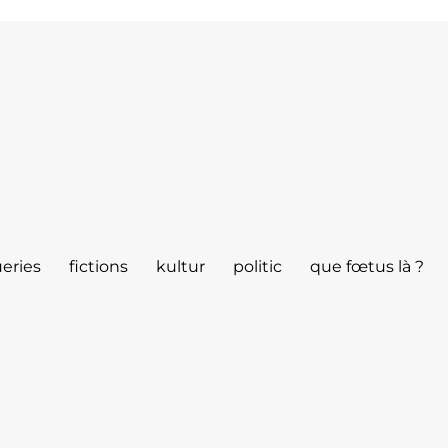
eries
fictions
kultur
politic
que fœtus là ?