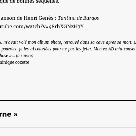
 que de bonnes séquelles.
chanson de Henri Genès :
Tantina de Burgos
outube.com/watch?v=48rhXGNzH7Y
 G. m’avait volé mon album photo, retrouvé dans sa cave après sa mort. 
pourries, je les ai coloriées pour ne pas les jeter. Mon ex AD m’a consei
chose »… (à suivre)
minique cozette
rne »