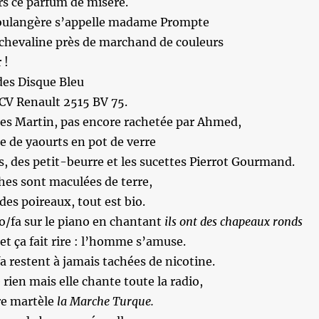
rs ce parfum de misère.
boulangère s’appelle madame Prompte
 chevaline près de marchand de couleurs
 !
es Disque Bleu
CV Renault 2515 BV 75.
des Martin, pas encore rachetée par Ahmed,
 de yaourts en pot de verre
es, des petit-beurre et les sucettes Pierrot Gourmand.
hes sont maculées de terre,
es poireaux, tout est bio.
o/fa sur le piano en chantant
ils ont des chapeaux ronds
et ça fait rire : l’homme s’amuse.
a restent à jamais tachées de nicotine.
rien mais elle chante toute la radio,
re martèle
la Marche Turque.