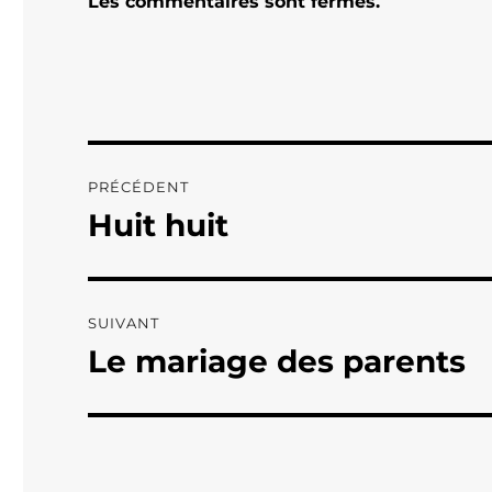
Les commentaires sont fermés.
Navigation
PRÉCÉDENT
de
Huit huit
Publication
précédente :
l’article
SUIVANT
Le mariage des parents
Publication
suivante :