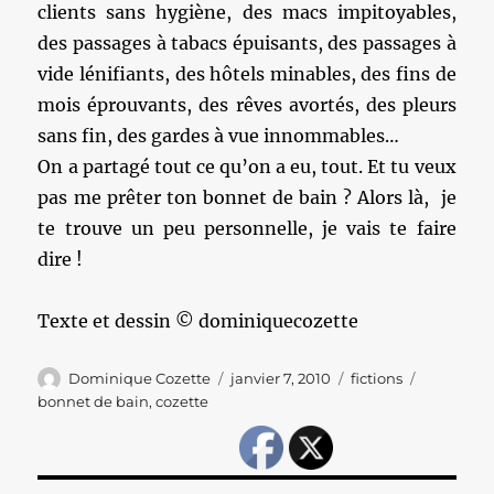
clients sans hygiène, des macs impitoyables,
des passages à tabacs épuisants, des passages à
vide lénifiants, des hôtels minables, des fins de
mois éprouvants, des rêves avortés, des pleurs
sans fin, des gardes à vue innommables…
On a partagé tout ce qu’on a eu, tout. Et tu veux
pas me prêter ton bonnet de bain ? Alors là, je
te trouve un peu personnelle, je vais te faire
dire !
Texte et dessin © dominiquecozette
Auteur
Publié
Catégories
Étiquette
Dominique Cozette
janvier 7, 2010
fictions
le
bonnet de bain
,
cozette