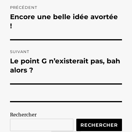
Navigation
PRÉCÉDENT
de
Encore une belle idée avortée
Publication
précédente :
!
l’article
SUIVANT
Le point G n’existerait pas, bah
Publication
suivante :
alors ?
Rechercher
RECHERCHER