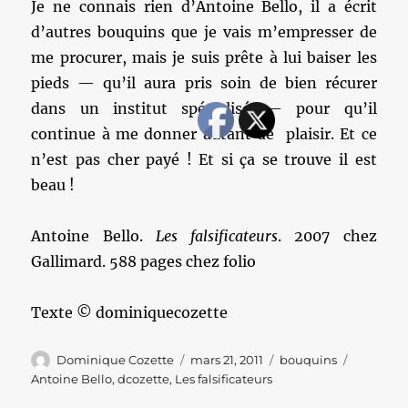
Je ne connais rien d’Antoine Bello, il a écrit
d’autres bouquins que je vais m’empresser de
me procurer, mais je suis prête à lui baiser les
pieds — qu’il aura pris soin de bien récurer
dans un institut spécialisé — pour qu’il
continue à me donner autant de plaisir. Et ce
n’est pas cher payé ! Et si ça se trouve il est
beau !
Antoine Bello.
Les falsificateurs
. 2007 chez
Gallimard. 588 pages chez folio
Texte © dominiquecozette
Auteur
Publié
Catégories
Étiquett
Dominique Cozette
mars 21, 2011
bouquins
le
Antoine Bello
,
dcozette
,
Les falsificateurs