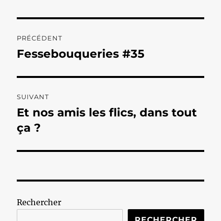
Navigation
PRÉCÉDENT
de
Fessebouqueries #35
Publication
précédente :
l’article
SUIVANT
Et nos amis les flics, dans tout
Publication
suivante :
ça ?
Rechercher
RECHERCHER