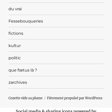
du vrai
Fessebouqueries
fictions
kultur
politic
que fœtus là ?
zarchives
Cozette vide sa plume
Fièrement propulsé par WordPress
Social media & sharing icons powered by