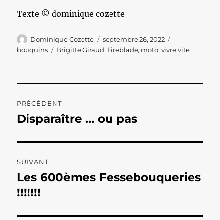
Texte © dominique cozette
Auteur
Publié
Catégories
Dominique Cozette
septembre 26, 2022
le
Étiquettes
bouquins
Brigitte Giraud
,
Fireblade
,
moto
,
vivre vite
Navigation
PRÉCÉDENT
de
Disparaître … ou pas
Publication
précédente :
l’article
SUIVANT
Les 600èmes Fessebouqueries
Publication
suivante :
!!!!!!!