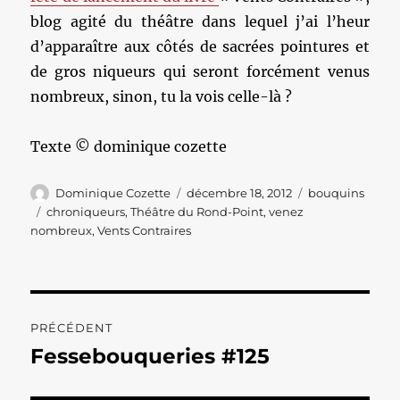
blog agité du théâtre dans lequel j’ai l’heur
d’apparaître aux côtés de sacrées pointures et
de gros niqueurs qui seront forcément venus
nombreux, sinon, tu la vois celle-là ?
Texte © dominique cozette
Auteur
Publié
Catégories
Dominique Cozette
décembre 18, 2012
bouquins
le
Étiquettes
chroniqueurs
,
Théâtre du Rond-Point
,
venez
nombreux
,
Vents Contraires
Navigation
PRÉCÉDENT
de
Fessebouqueries #125
Publication
précédente :
l’article