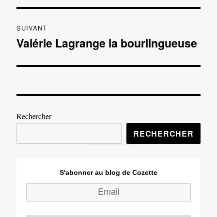
l’article
SUIVANT
Valérie Lagrange la bourlingueuse
Publication
suivante :
Rechercher
RECHERCHER
S'abonner au blog de Cozette