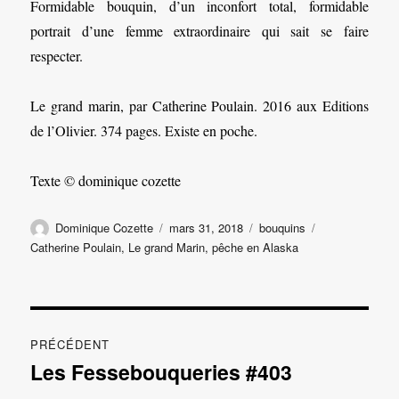
Formidable bouquin, d’un inconfort total, formidable
portrait d’une femme extraordinaire qui sait se faire
respecter.
Le grand marin, par Catherine Poulain. 2016 aux Editions
de l’Olivier. 374 pages. Existe en poche.
Texte © dominique cozette
Auteur
Publié
Catégories
Étiquettes
Dominique Cozette
mars 31, 2018
bouquins
le
Catherine Poulain
,
Le grand Marin
,
pêche en Alaska
Navigation
PRÉCÉDENT
de
Les Fessebouqueries #403
Publication
précédente :