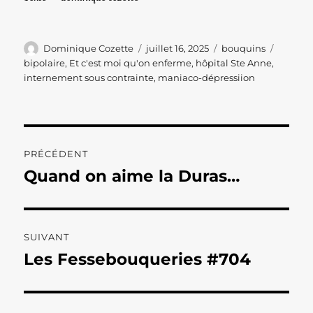
Auteur
Publié
Catégories
Étiquet
Dominique Cozette
juillet 16, 2025
bouquins
le
bipolaire
,
Et c'est moi qu'on enferme
,
hôpital Ste Anne
,
internement sous contrainte
,
maniaco-dépressiion
Navigation
PRÉCÉDENT
de
Quand on aime la Duras…
Publication
précédente :
l’article
SUIVANT
Les Fessebouqueries #704
Publication
suivante :