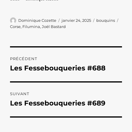
Auteur
Publié
Catégories
Étiqu
Dominique Cozette
janvier 24, 2025
bouquins
le
Corse
,
Filumina
,
Joël Bastard
Navigation
PRÉCÉDENT
de
Les Fessebouqueries #688
Publication
précédente :
l’article
SUIVANT
Les Fessebouqueries #689
Publication
suivante :