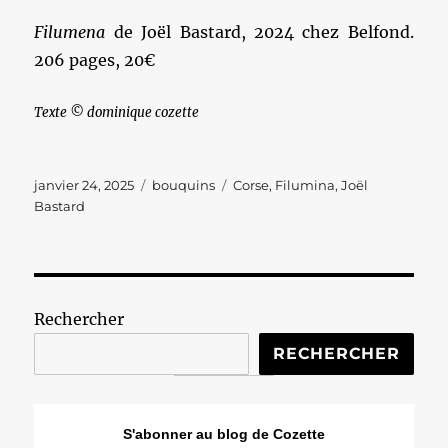
Filumena
de Joël Bastard, 2024 chez Belfond.
206 pages, 20€
Texte © dominique cozette
Publié
Catégories
Étiquettes
janvier 24, 2025
bouquins
Corse
,
Filumina
,
Joël
le
Bastard
Rechercher
RECHERCHER
S'abonner au blog de Cozette