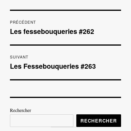
Navigation
PRÉCÉDENT
de
Les fessebouqueries #262
Publication
précédente :
l’article
SUIVANT
Les Fessebouqueries #263
Publication
suivante :
Rechercher
RECHERCHER