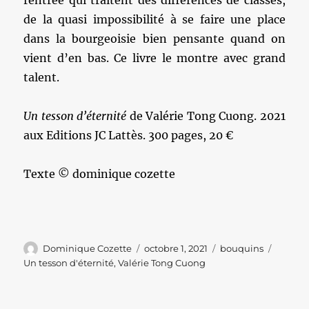
rentrée qui traitent des différences de classes,
de la quasi impossibilité à se faire une place
dans la bourgeoisie bien pensante quand on
vient d’en bas. Ce livre le montre avec grand
talent.
Un tesson d’éternité
de Valérie Tong Cuong. 2021
aux Editions JC Lattès. 300 pages, 20 €
Texte © dominique cozette
Auteur
Publié
Catégories
Étiquet
Dominique Cozette
octobre 1, 2021
bouquins
le
Un tesson d'éternité
,
Valérie Tong Cuong