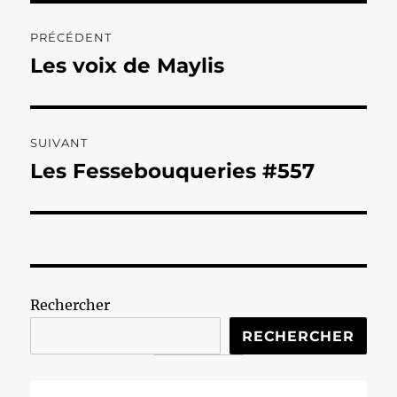
Navigation
PRÉCÉDENT
de
Les voix de Maylis
Publication
précédente :
l’article
SUIVANT
Les Fessebouqueries #557
Publication
suivante :
Rechercher
RECHERCHER