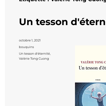
Un tesson d'étern
Publié
octobre 1, 2021
le
Catégories
bouquins
Étiquettes
Un tesson d'éternité
,
Valérie Tong Cuong