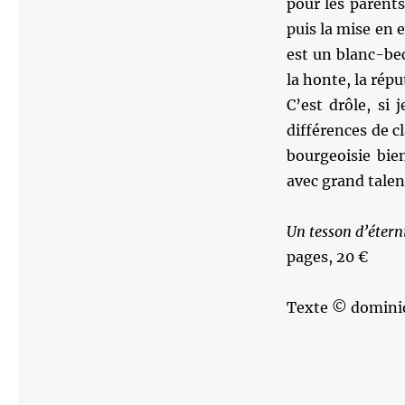
pour les parent
puis la mise en 
est un blanc-bec.
la honte, la rép
C’est drôle, si 
différences de cl
bourgeoisie bie
avec grand talen
Un tesson d’étern
pages, 20 €
Texte © domini