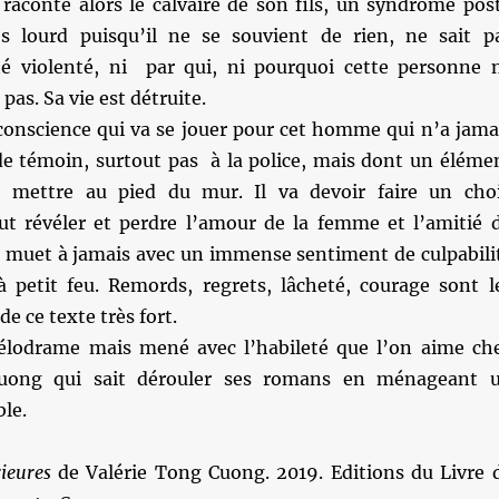
 raconte alors le calvaire de son fils, un syndrome pos
s lourd puisqu’il ne se souvient de rien, ne sait p
té violenté, ni par qui, ni pourquoi cette personne 
as. Sa vie est détruite.
 conscience qui va se jouer pour cet homme qui n’a jama
de témoin, surtout pas à la police, mais dont un éléme
e mettre au pied du mur. Il va devoir faire un cho
ut révéler et perdre l’amour de la femme et l’amitié 
r muet à jamais avec un immense sentiment de culpabili
 à petit feu. Remords, regrets, lâcheté, courage sont l
de ce texte très fort.
élodrame mais mené avec l’habileté que l’on aime ch
Cuong qui sait dérouler ses romans en ménageant 
le.
rieures
de Valérie Tong Cuong. 2019. Editions du Livre 