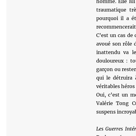
homme. Elle lui
traumatique trè
pourquoi il a é
recommencerait p
C’est un cas de
avoué son rôle 
inattendu va l
douloureux : to
garçon ou reste
qui le détruira
véritables héros 
Oui, c’est un m
Valérie Tong 
suspens incroyab
Les Guerres Inté