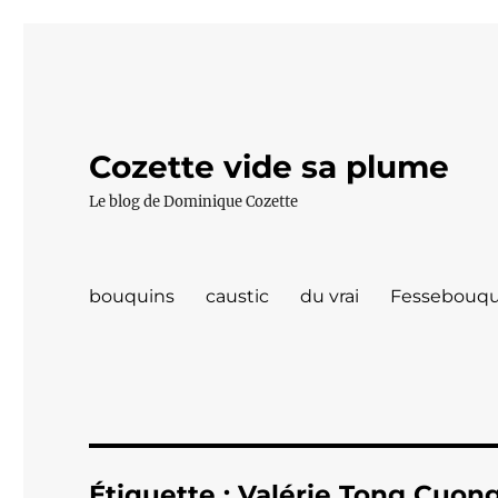
Cozette vide sa plume
Le blog de Dominique Cozette
bouquins
caustic
du vrai
Fessebouqu
Étiquette :
Valérie Tong Cuon