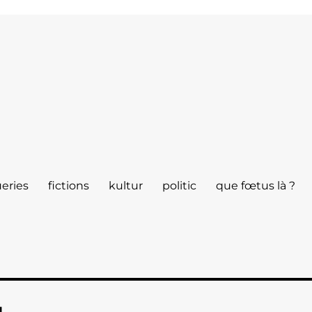
eries
fictions
kultur
politic
que fœtus là ?
g