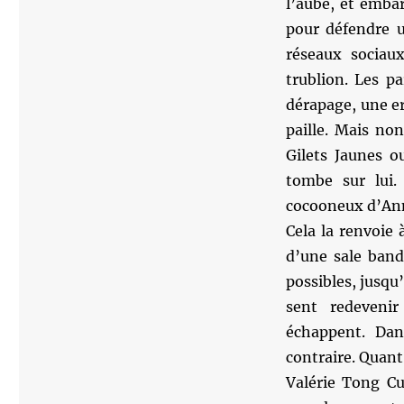
l’aube, et embar
pour défendre u
réseaux sociau
trublion. Les pa
dérapage, une e
paille. Mais non
Gilets Jaunes o
tombe sur lui.
cocooneux d’Ann
Cela la renvoie 
d’une sale band
possibles, jusqu’
sent redeveni
échappent. Dan
contraire. Quan
Valérie Tong C