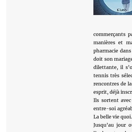
commerçants pau
manières et mar
pharmacie dans 
doit son mariage
dilettante, il s
tennis très sél
rencontres de la 
esprit, déjà insc
Ils sortent ave
entre-soi agréab
La belle vie quoi.
Jusqu’au jour 