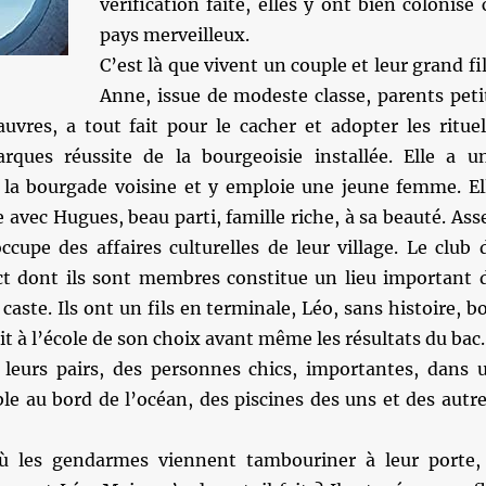
vérification faite, elles y ont bien colonisé 
pays merveilleux.
C’est là que vivent un couple et leur grand fil
Anne, issue de modeste classe, parents peti
vres, a tout fait pour le cacher et adopter les rituel
ques réussite de la bourgeoisie installée. Elle a u
la bourgade voisine et y emploie une jeune femme. El
 avec Hugues, beau parti, famille riche, à sa beauté. Ass
’occupe des affaires culturelles de leur village. Le club 
ect dont ils sont membres constitue un lieu important 
caste. Ils ont un fils en terminale, Léo, sans histoire, b
rit à l’école de son choix avant même les résultats du bac.
c leurs pairs, des personnes chics, importantes, dans 
le au bord de l’océan, des piscines des uns et des autre
où les gendarmes viennent tambouriner à leur porte,