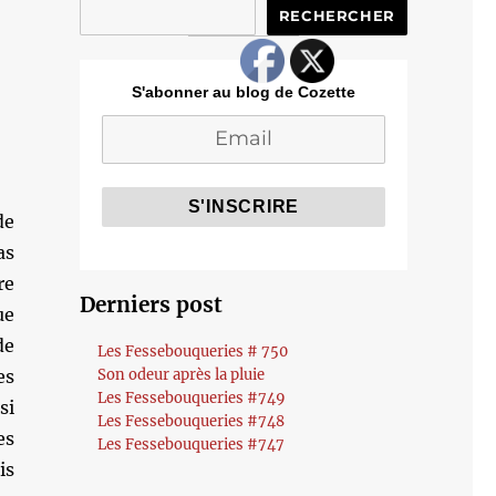
RECHERCHER
S'abonner au blog de Cozette
de
as
re
Derniers post
ue
de
Les Fessebouqueries # 750
es
Son odeur après la pluie
Les Fessebouqueries #749
si
Les Fessebouqueries #748
es
Les Fessebouqueries #747
is