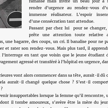
ramasse mais invité un beau jour à 
rendre d’urgence au rendez-vous d’
immense réalisateur. L’espoir insen
d’une consécration tant attendue.
Passant par chez lui pour se changer, 
prête une attention toute relative 
, une bagarre, des coups, un cri. Il banalise pour ne p
er et rater son rendez-vous. Mais plus tard, il apprend
i l’interroge en tant que voisin que le jeune étudiant 
vagement agressé et transféré à l’hôpital en urgence, da
rieures vont alors commencer dans sa tête, aurait-il dû 
cela aurait-il changé quelque chose ? S’est-il compor
 ?
venir insupportables lorsque la femme qu’il rencontre, 
 dont il tombe amoureux, s’avère être la mère du jeu