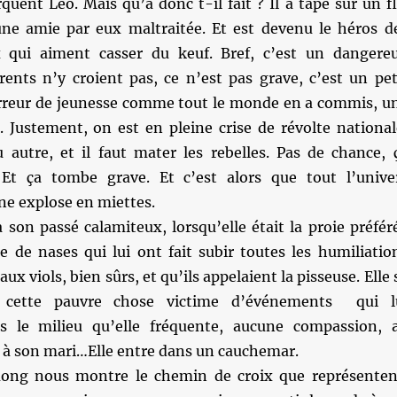
quent Léo. Mais qu’a donc t-il fait ? Il a tapé sur un fl
ne amie par eux maltraitée. Et est devenu le héros d
x qui aiment casser du keuf. Bref, c’est un dangere
rents n’y croient pas, ce n’est pas grave, c’est un pet
rreur de jeunesse comme tout le monde en a commis, u
. Justement, on est en pleine crise de révolte national
u autre, et il faut mater les rebelles. Pas de chance, 
 Et ça tombe grave. Et c’est alors que tout l’unive
e explose en miettes.
à son passé calamiteux, lorsqu’elle était la proie préfér
e de nases qui lui ont fait subir toutes les humiliatio
aux viols, bien sûrs, et qu’ils appelaient la pisseuse. Elle 
r cette pauvre chose victime d’événements qui l
s le milieu qu’elle fréquente, aucune compassion, 
t à son mari…Elle entre dans un cauchemar.
uong nous montre le chemin de croix que représenten