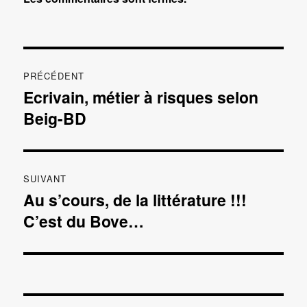
Navigation
PRÉCÉDENT
de
Ecrivain, métier à risques selon
Publication
Beig-BD
précédente :
l’article
SUIVANT
Au s’cours, de la littérature !!!
Publication
C’est du Bove…
suivante :