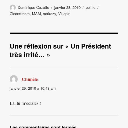
Auteur
Publié
Catégories
Étiquettes
Dominique Cozette
janvier 28, 2010
politic
le
Clearstream
,
MAM
,
sarkozy
,
Villepin
Une réflexion sur « Un Président
très irrité… »
Chimèle
dit :
janvier 29, 2010 à 10:43 am
Là, tu m’éclates !
Les commentaires sont fermés.