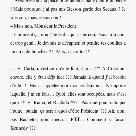
– Avec Besson à ta place, il serait en cabane l’autre imbécile
! Mais pourquoi j’ai pas mis Besson garde des Sceaux ? Je
suis con, mais je suis con !
– Mais non, Monsieur le Président !
– Comment ça, non ? Je te dis qu’ j’suis con, j’suis trop con,
et trop gentil. Je devrais te décapiter, et pendre tes couilles à
un croc de boucher !!! Allez, casse-toi !!!.
… Et Carla, qu’est-ce qu’elle fout, Carla ??? A Cotonou,
encore, elle y était déjà hier ??? Jamais là quand j’ai besoin
d’elle !!! Heu… appelez-moi mon ex-femme… N’importe
laquelle, j’m’en fous… Quoi, elles sont occupées, mais c’est
quoi !!! Et Rama, et Rachida ??? Pas une pour rattraper
l’autre, putain, ça sert à quoi d’être Président ??? Ah, non,
pas Bachelot, non, merci… Pffff… Comment y faisait
Kennedy ???