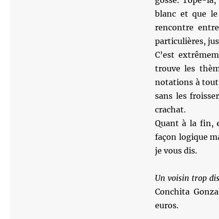
gosse. Tope-là,
blanc et que le
rencontre entre
particulières, ju
C’est extrêmeme
trouve les thèm
notations à tout
sans les froisse
crachat.
Quant à la fin, 
façon logique ma
je vous dis.
Un voisin trop dis
Conchita Gonzal
euros.