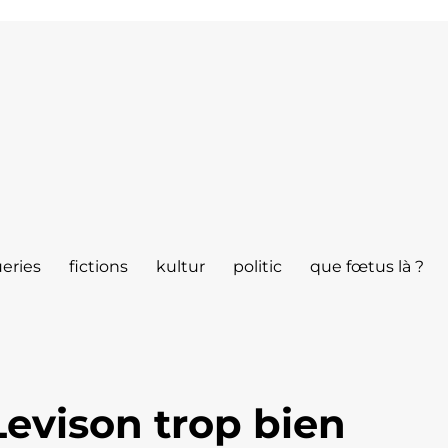
eries
fictions
kultur
politic
que fœtus là ?
evison trop bien