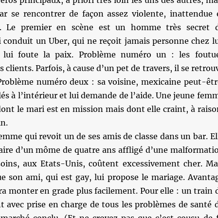
héros principaux, a priori très loin les uns des autres, ma
par se rencontrer de façon assez violente, inattendue 
e. Le premier en scène est un homme très secret 
 conduit un Uber, qui ne reçoit jamais personne chez lu
 lui foute la paix. Problème numéro un : les foutu
 clients. Parfois, à cause d’un pet de travers, il se retrou
Problème numéro deux : sa voisine, mexicaine peut-êtr
clés à l’intérieur et lui demande de l’aide. Une jeune fem
ont le mari est en mission mais dont elle craint, à raiso
in.
emme qui revoit un de ses amis de classe dans un bar. El
taire d’un môme de quatre ans affligé d’une malformati
 soins, aux Etats-Unis, coûtent excessivement cher. Ma
ue son ami, qui est gay, lui propose le mariage. Avanta
rra monter en grade plus facilement. Pour elle : un train 
nt avec prise en charge de tous les problèmes de santé 