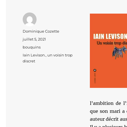
Auteur
Dominique Cozette
Publié
juillet 5, 2021
le
Catégories
bouquins
Étiquettes
Iain Levison.
,
un voisin trop
discret
l’ambition de 
que son mari a 
auteur décrit au