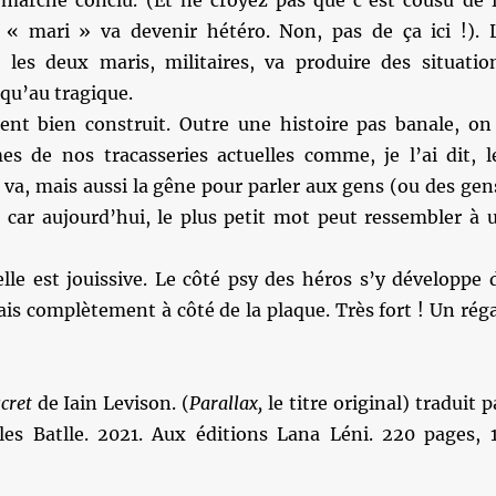
 marché conclu. (Et ne croyez pas que c’est cousu de f
 « mari » va devenir hétéro. Non, pas de ça ici !). 
 les deux maris, militaires, va produire des situatio
squ’au tragique.
nt bien construit. Outre une histoire pas banale, on
es de nos tracasseries actuelles comme, je l’ai dit, l
 va, mais aussi la gêne pour parler aux gens (ou des gen
r car aujourd’hui, le plus petit mot peut ressembler à 
elle est jouissive. Le côté psy des héros s’y développe 
is complètement à côté de la plaque. Très fort ! Un réga
cret
de Iain Levison. (
Parallax,
le titre original) traduit p
es Batlle. 2021. Aux éditions Lana Léni. 220 pages, 