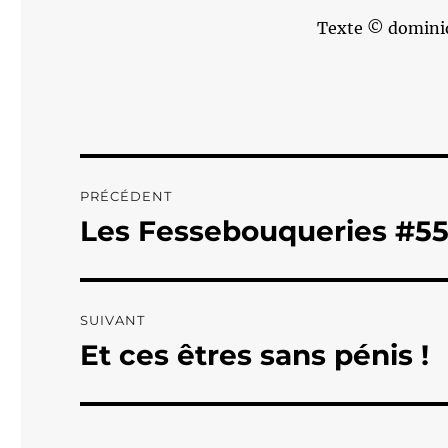
Texte © domini
Navigation
PRÉCÉDENT
de
Les Fessebouqueries #55
Publication
précédente :
l’article
SUIVANT
Et ces êtres sans pénis !
Publication
suivante :