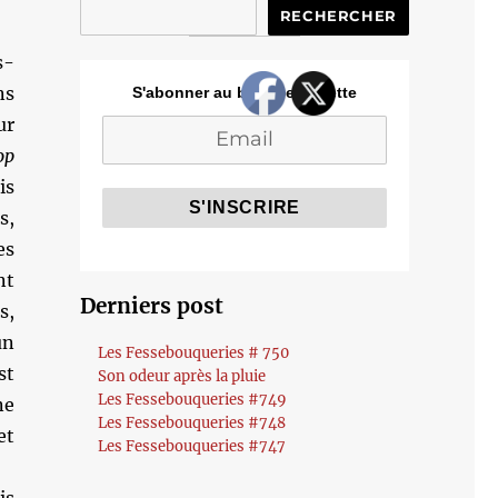
RECHERCHER
s-
ns
S'abonner au blog de Cozette
ur
op
is
s,
es
nt
Derniers post
s,
un
Les Fessebouqueries # 750
st
Son odeur après la pluie
Les Fessebouqueries #749
ne
Les Fessebouqueries #748
et
Les Fessebouqueries #747