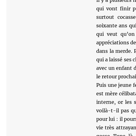
Il y a plusieurs 
qui vont finir 
surtout cocass
soixante ans qui
qui veut qu’on
appréciations des
dans la merde. 
qui a laissé ses 
avec un enfant d
le retour procha
Puis une jeune f
est mère céliba
interne, or les
voilà-t-il pas q
pour lui : il pou
vie très attraya