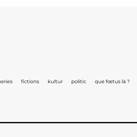
eries
fictions
kultur
politic
que fœtus là ?