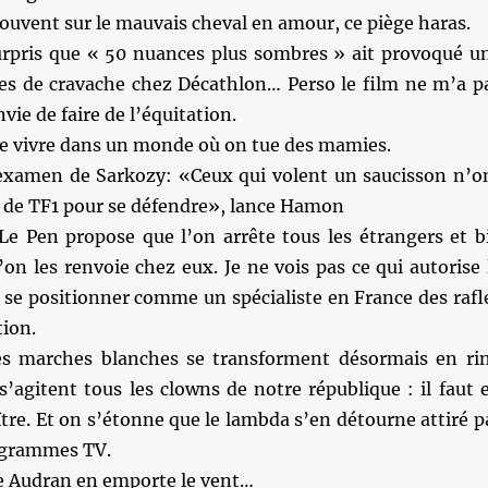
ouvent sur le mauvais cheval en amour, ce piège haras.
rpris que « 50 nuances plus sombres » ait provoqué u
es de cravache chez Décathlon… Perso le film ne m’a p
vie de faire de l’équitation.
 de vivre dans un monde où on tue des mamies.
examen de Sarkozy: «Ceux qui volent un saucisson n’o
H de TF1 pour se défendre», lance Hamon
Le Pen propose que l’on arrête tous les étrangers et b
on les renvoie chez eux. Je ne vois pas ce qui autorise 
 se positionner comme un spécialiste en France des rafl
tion.
s marches blanches se transforment désormais en ri
s’agitent tous les clowns de notre république : il faut 
aître. Et on s’étonne que le lambda s’en détourne attiré p
ogrammes TV.
 Audran en emporte le vent…