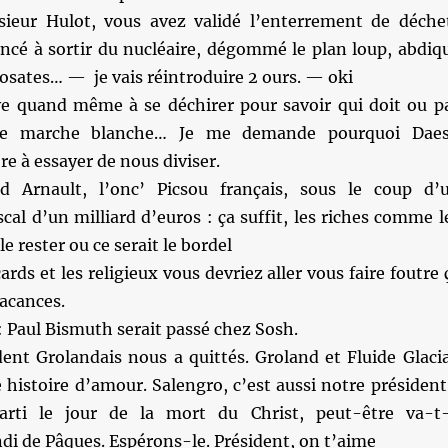
eur Hulot, vous avez validé l’enterrement de déche
oncé à sortir du nucléaire, dégommé le plan loup, abdiq
osates… — je vais réintroduire 2 ours. — oki
e quand même à se déchirer pour savoir qui doit ou p
une marche blanche… Je me demande pourquoi Dae
 à essayer de nous diviser.
 Arnault, l’onc’ Picsou français, sous le coup d’
cal d’un milliard d’euros : ça suffit, les riches comme l
e rester ou ce serait le bordel
cards et les religieux vous devriez aller vous faire foutre 
vacances.
 Paul Bismuth serait passé chez Sosh.
ent Grolandais nous a quittés. Groland et Fluide Glacia
 histoire d’amour. Salengro, c’est aussi notre président
rti le jour de la mort du Christ, peut-être va-t-
undi de Pâques. Espérons-le. Président, on t’aime