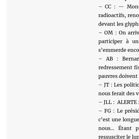
– CC : — Monsi
radioactifs, ren
devant les glyph
– OM : On arriv
participer à 
s’emmerde encore
– AB : Bernard
redressement fis
pauvres doivent l
– JT : Les politi
nous ferait des 
– JLL : ALERTE :
– FG : Le présid
c’est une longue
nous… Étant pa
ressusciter le l