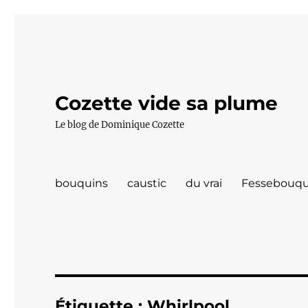
Cozette vide sa plume
Le blog de Dominique Cozette
bouquins
caustic
du vrai
Fessebouqu
Étiquette :
Whirlpool