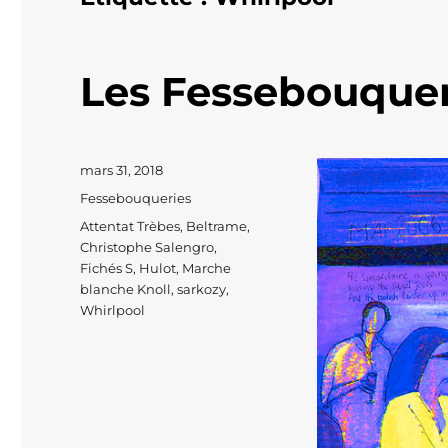
Les Fessebouque
Publié
mars 31, 2018
le
Catégories
Fessebouqueries
Étiquettes
Attentat Trèbes
,
Beltrame
,
Christophe Salengro
,
Fichés S
,
Hulot
,
Marche
blanche Knoll
,
sarkozy
,
Whirlpool