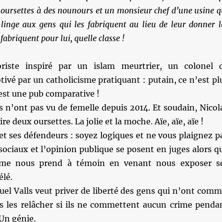
noursettes à des nounours et un monsieur chef d’une usine q
linge aux gens qui les fabriquent au lieu de leur donner l
fabriquent pour lui, quelle classe !
iste inspiré par un islam meurtrier, un colonel 
vé par un catholicisme pratiquant : putain, ce n’est pl
c’est une pub comparative !
 n’ont pas vu de femelle depuis 2014. Et soudain, Nicol
re deux oursettes. La jolie et la moche. Aïe, aïe, aïe !
t ses défendeurs : soyez logiques et ne vous plaignez p
sociaux et l’opinion publique se posent en juges alors q
ême nous prend à témoin en venant nous exposer s
élé.
el Valls veut priver de liberté des gens qui n’ont comm
s les relâcher si ils ne commettent aucun crime penda
Un génie.