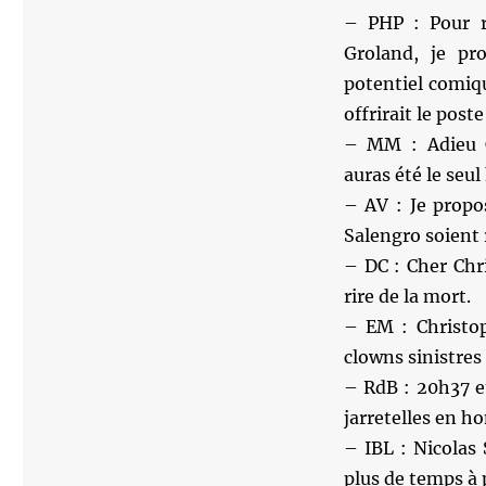
– PHP : Pour r
Groland, je pr
potentiel comiqu
offrirait le post
– MM : Adieu C
auras été le seu
– AV : Je propo
Salengro soient 
– DC : Cher Chr
rire de la mort.
– EM : Christop
clowns sinistres
– RdB : 20h37 e
jarretelles en 
– IBL : Nicolas
plus de temps à p