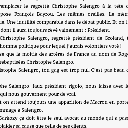
emplacer le regretté Christophe Salengro à la tête 
opose François Bayrou. Les mêmes oreilles. Le mê
e. Une inutilité comparable dans le débat public. Et on l
e dont il aura toujours rêvé vainement : Président.
hristophe Salengro, regretté président de Groland, 
l homme politique pour lequel j’aurais volontiers voté !
se que la moitié des artères de France au nom de Rog
rebaptisées Christophe Salengro.
istophe Salengro, ton gag est trop nul. C’est pas beau 
he Salengro, faux président rigolo, nous laisse avec l
 qui nous gouvernent pour de vrai.
t on attend toujours une apparition de Macron en port
hommage à Salengro.
 Sarkozy ça doit être le seul avocat au monde qui a pas
laider sa cause que celle de ses clients.