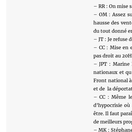
– RR : On mise s
– OM : Assez su
hausse des vent
du tout donné en
– JT : Je refuse
– CC : Mise en 
pas droit au 20
– JPT : Marine 
nationaux et qu’
Front national à
et de la déporta
– CC : Même le
d’hypocrisie où 
être. Il faut par
de meilleurs pr
– MK : Stéphane