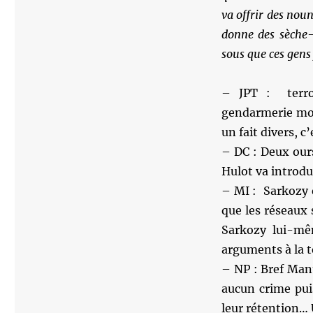
va offrir des nou
donne des sèche-
sous que ces gens 
– JPT : terror
gendarmerie moti
un fait divers, 
– DC : Deux ours
Hulot va introdui
– MI : Sarkozy e
que les réseaux 
Sarkozy lui-m
arguments à la t
– NP : Bref Manu
aucun crime pui
leur rétention… 