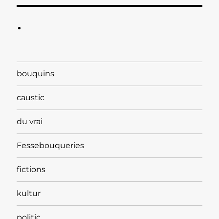
bouquins
caustic
du vrai
Fessebouqueries
fictions
kultur
politic