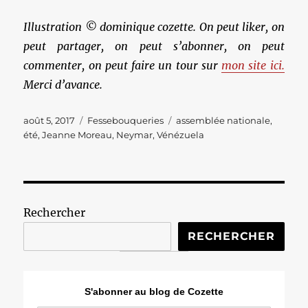
Illustration © dominique cozette. On peut liker, on
peut partager, on peut s’abonner, on peut
commenter, on peut faire un tour sur
mon site ici.
Merci d’avance.
Publié
Catégories
Étiquettes
août 5, 2017
Fessebouqueries
assemblée nationale
,
le
été
,
Jeanne Moreau
,
Neymar
,
Vénézuela
Rechercher
RECHERCHER
S'abonner au blog de Cozette