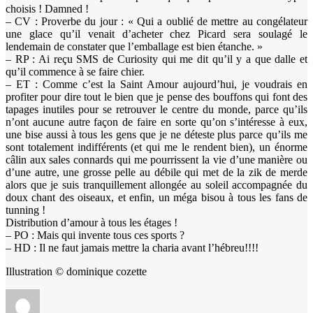
choisis ! Damned !
– CV : Proverbe du jour : « Qui a oublié de mettre au congélateur
une glace qu’il venait d’acheter chez Picard sera soulagé le
lendemain de constater que l’emballage est bien étanche. »
– RP : Ai reçu SMS de Curiosity qui me dit qu’il y a que dalle et
qu’il commence à se faire chier.
– ET : Comme c’est la Saint Amour aujourd’hui, je voudrais en
profiter pour dire tout le bien que je pense des bouffons qui font des
tapages inutiles pour se retrouver le centre du monde, parce qu’ils
n’ont aucune autre façon de faire en sorte qu’on s’intéresse à eux,
une bise aussi à tous les gens que je ne déteste plus parce qu’ils me
sont totalement indifférents (et qui me le rendent bien), un énorme
câlin aux sales connards qui me pourrissent la vie d’une manière ou
d’une autre, une grosse pelle au débile qui met de la zik de merde
alors que je suis tranquillement allongée au soleil accompagnée du
doux chant des oiseaux, et enfin, un méga bisou à tous les fans de
tunning !
Distribution d’amour à tous les étages !
– PO : Mais qui invente tous ces sports ?
– HD : Il ne faut jamais mettre la charia avant l’hébreu!!!!
Illustration © dominique cozette
Auteur
Publié
Catégories
Étiquettes
le