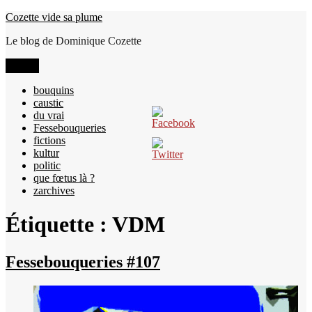
Aller
Cozette vide sa plume
au
Le blog de Dominique Cozette
contenu
Menu
bouquins
caustic
du vrai
Fessebouqueries
fictions
kultur
politic
que fœtus là ?
zarchives
Étiquette :
VDM
Fessebouqueries #107