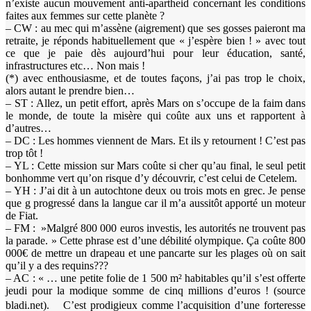
n’existe aucun mouvement anti-apartheid concernant les conditions
faites aux femmes sur cette planète ?
– CW : au mec qui m’assène (aigrement) que ses gosses paieront ma
retraite, je réponds habituellement que « j’espère bien ! » avec tout
ce que je paie dès aujourd’hui pour leur éducation, santé,
infrastructures etc… Non mais !
(*) avec enthousiasme, et de toutes façons, j’ai pas trop le choix,
alors autant le prendre bien…
– ST : Allez, un petit effort, après Mars on s’occupe de la faim dans
le monde, de toute la misère qui coûte aux uns et rapportent à
d’autres…
– DC : Les hommes viennent de Mars. Et ils y retournent ! C’est pas
trop tôt !
– YL : Cette mission sur Mars coûte si cher qu’au final, le seul petit
bonhomme vert qu’on risque d’y découvrir, c’est celui de Cetelem.
– YH : J’ai dit à un autochtone deux ou trois mots en grec. Je pense
que g progressé dans la langue car il m’a aussitôt apporté un moteur
de Fiat.
– FM : ‎ »Malgré 800 000 euros investis, les autorités ne trouvent pas
la parade. » Cette phrase est d’une débilité olympique. Ça coûte 800
000€ de mettre un drapeau et une pancarte sur les plages où on sait
qu’il y a des requins???
– AC : « … une petite folie de 1 500 m² habitables qu’il s’est offerte
jeudi pour la modique somme de cinq millions d’euros ! (source
bladi.net). C’est prodigieux comme l’acquisition d’une forteresse