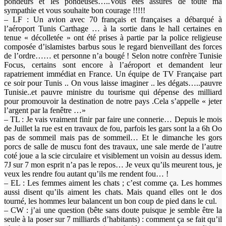
pondeurs et les pondeuses…..Vous êtes assurés de toute ma
sympathie et vous souhaite bon courage !!!!!
– LF : Un avion avec 70 français et françaises a débarqué à
l’aéroport Tunis Carthage … à la sortie dans le hall certaines en
tenue « décolletée » ont été prises à partie par la police religieuse
composée d’islamistes barbus sous le regard bienveillant des forces
de l’ordre…… et personne n’a bougé ! Selon notre confrère Tunisie
Focus, certains sont encore à l’aéroport et demandent leur
rapatriement immédiat en France. Un équipe de TV Française part
ce soir pour Tunis .. On vous laisse imaginer .. les dégats…..pauvre
Tunisie..et pauvre ministre du tourisme qui dépense des milliard
pour promouvoir la destination de notre pays .Cela s’appelle « jeter
l’argent par la fenêtre …»
– TL : Je vais vraiment finir par faire une connerie… Depuis le mois
de Juillet la rue est en travaux de fou, parfois les gars sont la a 6h Oo
pas de sommeil mais pas de sommeil… Et le dimanche les gors
porcs de salle de muscu font des travaux, une sale merde de l’autre
coté joue a la scie circulaire et visiblement un voisin au dessus idem.
7J sur 7 mon esprit n’a pas le repos… Je veux qu’ils meurent tous, je
veux les rendre fou autant qu’ils me rendent fou… !
– EL : Les femmes aiment les chats ; c’est comme ça. Les hommes
aussi disent qu’ils aiment les chats. Mais quand elles ont le dos
tourné, les hommes leur balancent un bon coup de pied dans le cul.
– CW : j’ai une question (bête sans doute puisque je semble être la
seule à la poser sur 7 milliards d’habitants) : comment ça se fait qu’il