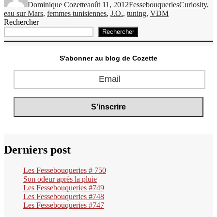
Dominique Cozette
août 11, 2012
Fessebouqueries
Curiosity
,
eau sur Mars
,
femmes tunisiennes
,
J.O.
,
tuning
,
VDM
Rechercher
Rechercher
S'abonner au blog de Cozette
Derniers post
Les Fessebouqueries # 750
Son odeur après la pluie
Les Fessebouqueries #749
Les Fessebouqueries #748
Les Fessebouqueries #747