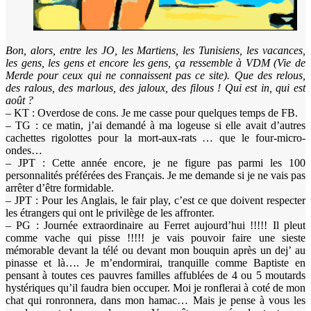
Bon, alors, entre les JO, les Martiens, les Tunisiens, les vacances,
les gens, les gens et encore les gens, ça ressemble à VDM (Vie de
Merde pour ceux qui ne connaissent pas ce site). Que des relous,
des ralous, des marlous, des jaloux, des filous ! Qui est in, qui est
août ?
– KT : Overdose de cons. Je me casse pour quelques temps de FB.
– TG : ce matin, j’ai demandé à ma logeuse si elle avait d’autres
cachettes rigolottes pour la mort-aux-rats … que le four-micro-
ondes…
– JPT : Cette année encore, je ne figure pas parmi les 100
personnalités préférées des Français. Je me demande si je ne vais pas
arrêter d’être formidable.
– JPT : Pour les Anglais, le fair play, c’est ce que doivent respecter
les étrangers qui ont le privilège de les affronter.
– PG : Journée extraordinaire au Ferret aujourd’hui !!!!! Il pleut
comme vache qui pisse !!!!! je vais pouvoir faire une sieste
mémorable devant la télé ou devant mon bouquin après un dej’ au
pinasse et là…. Je m’endormirai, tranquille comme Baptiste en
pensant à toutes ces pauvres familles affublées de 4 ou 5 moutards
hystériques qu’il faudra bien occuper. Moi je ronflerai à coté de mon
chat qui ronronnera, dans mon hamac… Mais je pense à vous les