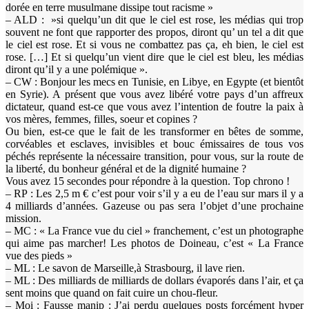
dorée en terre musulmane dissipe tout racisme »
– ALD : ‎ »si quelqu’un dit que le ciel est rose, les médias qui trop
souvent ne font que rapporter des propos, diront qu’ un tel a dit que
le ciel est rose. Et si vous ne combattez pas ça, eh bien, le ciel est
rose. […] Et si quelqu’un vient dire que le ciel est bleu, les médias
diront qu’il y a une polémique ».
– CW : Bonjour les mecs en Tunisie, en Libye, en Egypte (et bientôt
en Syrie). A présent que vous avez libéré votre pays d’un affreux
dictateur, quand est-ce que vous avez l’intention de foutre la paix à
vos mères, femmes, filles, soeur et copines ?
Ou bien, est-ce que le fait de les transformer en bêtes de somme,
corvéables et esclaves, invisibles et bouc émissaires de tous vos
péchés représente la nécessaire transition, pour vous, sur la route de
la liberté, du bonheur général et de la dignité humaine ?
Vous avez 15 secondes pour répondre à la question. Top chrono !
– RP : Les 2,5 m € c’est pour voir s’il y a eu de l’eau sur mars il y a
4 milliards d’années. Gazeuse ou pas sera l’objet d’une prochaine
mission.
– MC : « La France vue du ciel » franchement, c’est un photographe
qui aime pas marcher! Les photos de Doineau, c’est « La France
vue des pieds »
– ML : Le savon de Marseille,à Strasbourg, il lave rien.
– ML : Des milliards de milliards de dollars évaporés dans l’air, et ça
sent moins que quand on fait cuire un chou-fleur.
– Moi : Fausse manip : J’ai perdu quelques posts forcément hyper