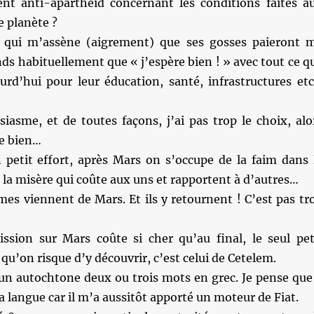
t anti-apartheid concernant les conditions faites a
 planète ?
qui m’assène (aigrement) que ses gosses paieront 
onds habituellement que « j’espère bien ! » avec tout ce q
ourd’hui pour leur éducation, santé, infrastructures et
iasme, et de toutes façons, j’ai pas trop le choix, alo
re bien…
n petit effort, après Mars on s’occupe de la faim dans 
la misère qui coûte aux uns et rapportent à d’autres…
es viennent de Mars. Et ils y retournent ! C’est pas tr
ssion sur Mars coûte si cher qu’au final, le seul pet
’on risque d’y découvrir, c’est celui de Cetelem.
à un autochtone deux ou trois mots en grec. Je pense que
a langue car il m’a aussitôt apporté un moteur de Fiat.