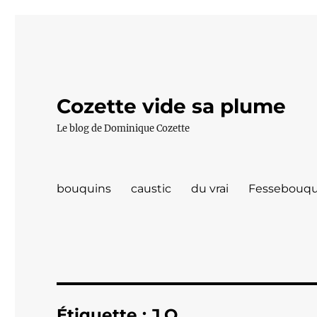
Cozette vide sa plume
Le blog de Dominique Cozette
bouquins
caustic
du vrai
Fessebouqu
Étiquette :
J.O.