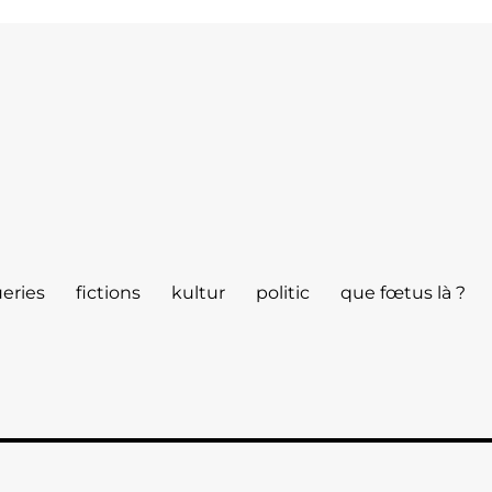
eries
fictions
kultur
politic
que fœtus là ?