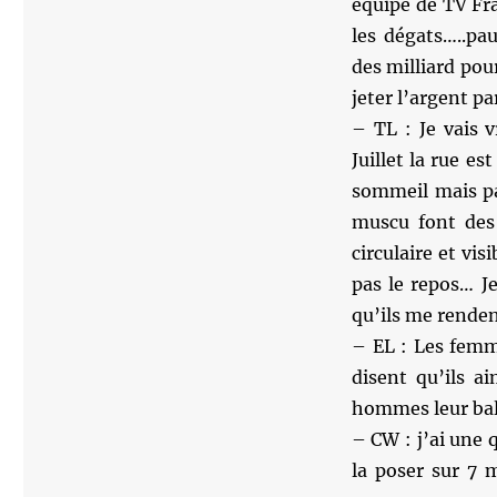
équipe de TV Fra
les dégats…..pa
des milliard pou
jeter l’argent pa
– TL : Je vais 
Juillet la rue es
sommeil mais pa
muscu font des 
circulaire et vi
pas le repos… J
qu’ils me renden
– EL : Les femm
disent qu’ils a
hommes leur bala
– CW : j’ai une 
la poser sur 7 m