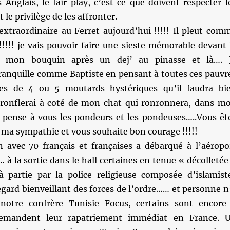
 Anglais, le fair play, c’est ce que doivent respecter l
 le privilège de les affronter.
extraordinaire au Ferret aujourd’hui !!!!! Il pleut com
!!!!! je vais pouvoir faire une sieste mémorable devant 
t mon bouquin après un dej’ au pinasse et là…. 
ranquille comme Baptiste en pensant à toutes ces pauvr
lées de 4 ou 5 moutards hystériques qu’il faudra bi
 ronflerai à coté de mon chat qui ronronnera, dans m
pense à vous les pondeurs et les pondeuses…..Vous êt
 ma sympathie et vous souhaite bon courage !!!!!
 avec 70 français et françaises a débarqué à l’aéropo
 à la sortie dans le hall certaines en tenue « décolletée
à partie par la police religieuse composée d’islamist
egard bienveillant des forces de l’ordre…… et personne n
notre confrère Tunisie Focus, certains sont encore
demandent leur rapatriement immédiat en France. 