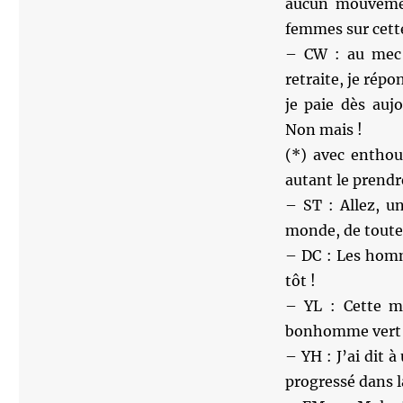
aucun mouvemen
femmes sur cette
– CW : au mec 
retraite, je rép
je paie dès auj
Non mais !
(*) avec enthous
autant le prend
– ST : Allez, u
monde, de toute 
– DC : Les homm
tôt !
– YL : Cette mi
bonhomme vert qu
– YH : J’ai dit 
progressé dans l