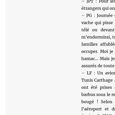
– JPT : Pour les
étrangers qui ont
– PG : Journée 
vache qui pisse 
télé ou devan
m’endormirai, t
familles affub
occuper. Moi je
hamac… Mais je 
assurés de toute
– LF : Un avion
Tunis Carthage …
ont été prises 
barbus sous le r
bougé ! Selon 
l’aéroport et 