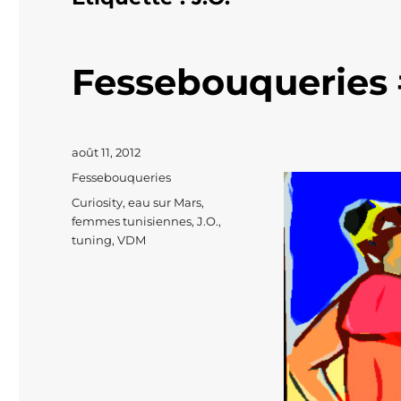
Fessebouqueries
Publié
août 11, 2012
le
Catégories
Fessebouqueries
Étiquettes
Curiosity
,
eau sur Mars
,
femmes tunisiennes
,
J.O.
,
tuning
,
VDM