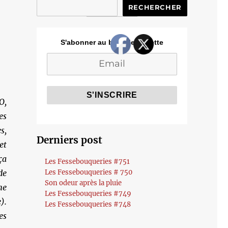
RECHERCHER
S'abonner au blog de Cozette
O,
es
s,
Derniers post
et
ça
Les Fessebouqueries #751
de
Les Fessebouqueries # 750
Son odeur après la pluie
ne
Les Fessebouqueries #749
).
Les Fessebouqueries #748
es