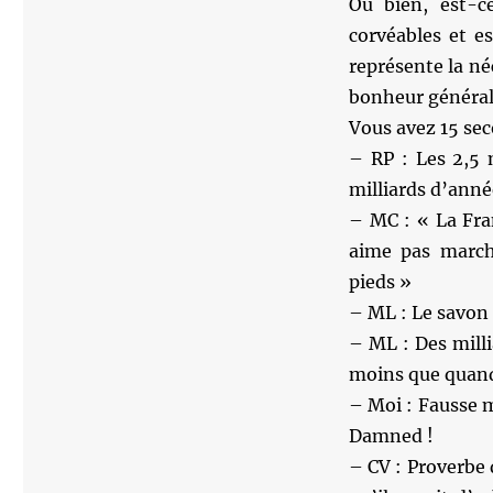
Ou bien, est-c
corvéables et e
représente la néc
bonheur général 
Vous avez 15 sec
– RP : Les 2,5 m
milliards d’anné
– MC : « La Fra
aime pas march
pieds »
– ML : Le savon d
– ML : Des milli
moins que quand 
– Moi : Fausse m
Damned !
– CV : Proverbe 