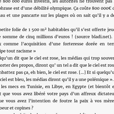
 800 000 euros investis, les autorités ne trouvent pas 
phrase est d’une débilité olympique. Ça coûte 800 000€ 
u et une pancarte sur les plages où on sait qu’il y a d
etite folie de 1 500 m² habitables qu’il s’est offerte jeu
 somme de cinq millions d’euros ! (source bladi.net
x comme l’acquisition d’une forteresse dorée en ter
pe tout racisme »
lqu’un dit que le ciel est rose, les médias qui trop souve
rter des propos, diront qu’ un tel a dit que le ciel est ros
battez pas ça, eh bien, le ciel est rose. […] Et si quelqu’
 ciel est bleu, les médias diront qu’il y a une polémique ».
les mecs en Tunisie, en Libye, en Egypte (et bientôt 
t que vous avez libéré votre pays d’un affreux dictateu
e vous avez l’intention de foutre la paix à vos mère
oeur et copines ?