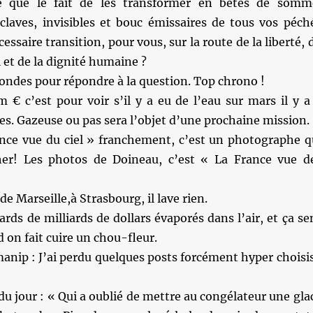
e que le fait de les transformer en bêtes de somm
sclaves, invisibles et bouc émissaires de tous vos péch
essaire transition, pour vous, sur la route de la liberté, 
et de la dignité humaine ?
ondes pour répondre à la question. Top chrono !
 € c’est pour voir s’il y a eu de l’eau sur mars il y a
es. Gazeuse ou pas sera l’objet d’une prochaine mission.
nce vue du ciel » franchement, c’est un photographe q
er! Les photos de Doineau, c’est « La France vue d
e Marseille,à Strasbourg, il lave rien.
ards de milliards de dollars évaporés dans l’air, et ça se
on fait cuire un chou-fleur.
anip : J’ai perdu quelques posts forcément hyper choisis
du jour : « Qui a oublié de mettre au congélateur une gla