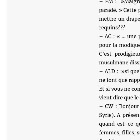
– FM : ‎ »Malgré
parade. » Cette 
mettre un drapea
requins???
– AC : « … une p
pour la modique
C’est prodigieu
musulmane dissi
– ALD : ‎ »si que
ne font que rappo
Et si vous ne com
vient dire que le
– CW : Bonjour 
Syrie). A présen
quand est-ce qu
femmes, filles, s