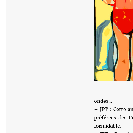
ondes…
– JPT : Cette a
préférées des F
formidable.