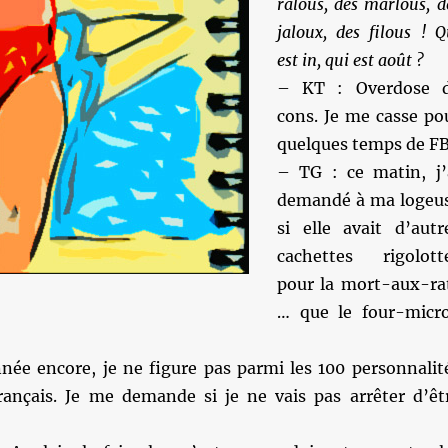
ralous, des marlous, d
jaloux, des filous ! Q
est in, qui est août ?
– KT : Overdose 
cons. Je me casse po
quelques temps de FB
– TG : ce matin, j’
demandé à ma logeu
si elle avait d’autr
cachettes rigolott
pour la mort-aux-ra
… que le four-micr
nnée encore, je ne figure pas parmi les 100 personnalit
rançais. Je me demande si je ne vais pas arrêter d’êt