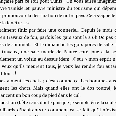
nçaise part ce soir pour Tunis .. On vous laisse imaginer 
uvre Tunisie..et pauvre ministre du tourisme qui dépen
r promouvoir la destination de notre pays .Cela s’appelle
r la fenêtre …»
vraiment finir par faire une connerie… Depuis le mois 
t en travaux de fou, parfois les gars sont la a 6h Oo pas 
s de sommeil… Et le dimanche les gors porcs de salle 
travaux, une sale merde de l’autre coté joue a la sc
siblement un voisin au dessus idem. 7J sur 7 mon esprit n
e veux qu’ils meurent tous, je veux les rendre fou auta
t fou… !
es aiment les chats ; c’est comme ça. Les hommes aus
iment les chats. Mais quand elles ont le dos tourné, l
ncent un bon coup de pied dans le cul.
question (bête sans doute puisque je semble être la seule
illiards d’habitants) : comment ça se fait qu’il n’exis