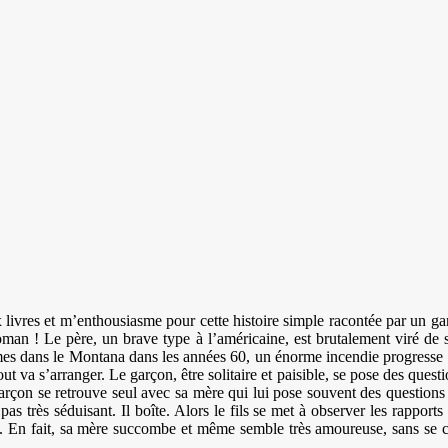
livres et m’enthousiasme pour cette histoire simple racontée par un ga
an ! Le père, un brave type à l’américaine, est brutalement viré de s
sommes dans le Montana dans les années 60, un énorme incendie progress
tout va s’arranger. Le garçon, être solitaire et paisible, se pose des qu
çon se retrouve seul avec sa mère qui lui pose souvent des questions ex
pas très séduisant. Il boîte. Alors le fils se met à observer les rapports
té. En fait, sa mère succombe et même semble très amoureuse, sans se c