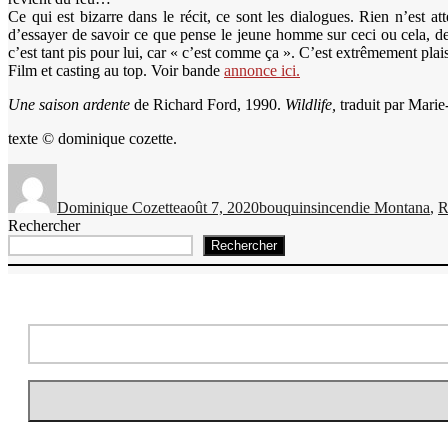
Ce qui est bizarre dans le récit, ce sont les dialogues. Rien n’est 
d’essayer de savoir ce que pense le jeune homme sur ceci ou cela, des
c’est tant pis pour lui, car « c’est comme ça ». C’est extrêmement pla
Film et casting au top. Voir bande
annonce ici.
Une saison ardente
de Richard Ford, 1990.
Wildlife,
traduit par Marie
texte © dominique cozette.
Auteur
Publié
Catégories
Étiquettes
le
Dominique Cozette
août 7, 2020
bouquins
incendie Montana
,
R
Rechercher
Rechercher