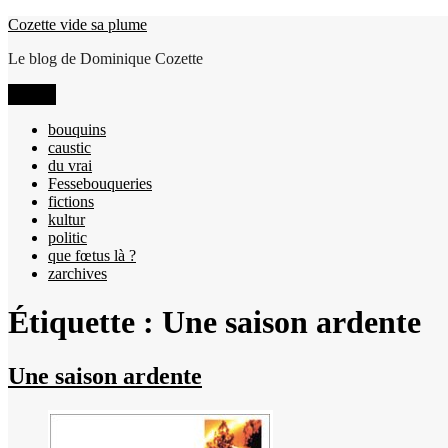
Aller
Cozette vide sa plume
au
Le blog de Dominique Cozette
contenu
Menu
bouquins
caustic
du vrai
Fessebouqueries
fictions
kultur
politic
que fœtus là ?
zarchives
Étiquette :
Une saison ardente
Une saison ardente