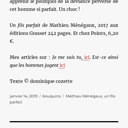
apprend le pourquoi de la déviance perverse de
cet homme si parfait. Un choc !
Un fils parfait
de Mathieu Ménégaux, 2017 aux
éditions Grasset 242 pages. Et chez Points, 6,20
€.
Mes articles sur :
Je me suis tu,
ici
.
Est-ce ainsi
que les hommes jugent
ici
Texte © dominique cozette
Publié
Catégories
Étiquettes
janvier 14, 2019
bouquins
Mathieu Ménégaux
,
un fils
le
parfait