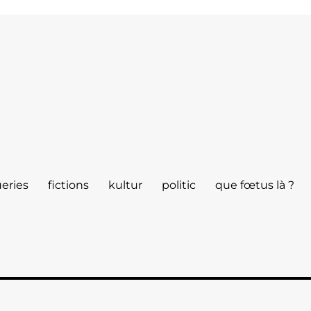
eries
fictions
kultur
politic
que fœtus là ?