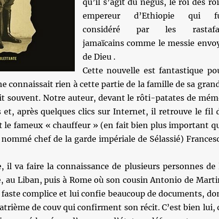
qu’il s’agit du négus, le roi des roi
empereur d’Ethiopie qui f
considéré par les rastafa
jamaïcains comme le messie envo
de Dieu .
Cette nouvelle est fantastique po
 ne connaissait rien à cette partie de la famille de sa gran
ait souvent. Notre auteur, devant le rôti-patates de mém
et, après quelques clics sur Internet, il retrouve le fil 
t le fameux « chauffeur » (en fait bien plus important q
a nommé chef de la garde impériale de Sélassié) Frances
le, il va faire la connaissance de plusieurs personnes de 
, au Liban, puis à Rome où son cousin Antonio de Marti
n faste complice et lui confie beaucoup de documents, do
atrième de couv qui confirment son récit. C’est bien lui, 