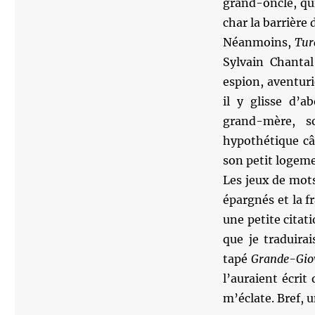
grand-oncle, qu
char la barrière 
Néanmoins,
Tur
Sylvain Chantal
espion, aventuri
il y glisse d’a
grand-mère, s
hypothétique câl
son petit logeme
Les jeux de mots
épargnés et la f
une petite citat
que je traduira
tapé
Grande-Giov
l’auraient écrit
m’éclate. Bref, u