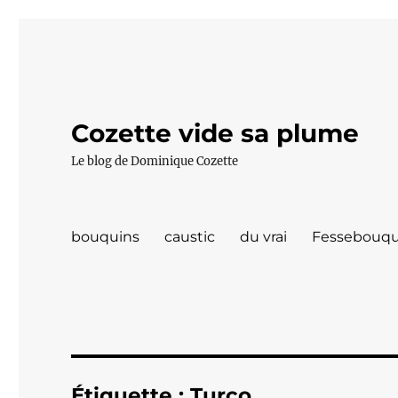
Cozette vide sa plume
Le blog de Dominique Cozette
bouquins
caustic
du vrai
Fessebouqu
Étiquette :
Turco