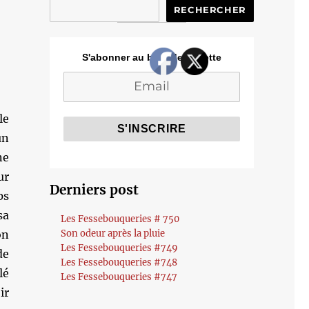
RECHERCHER
S'abonner au blog de Cozette
le
un
ne
ur
Derniers post
ps
sa
Les Fessebouqueries # 750
on
Son odeur après la pluie
Les Fessebouqueries #749
de
Les Fessebouqueries #748
lé
Les Fessebouqueries #747
ir