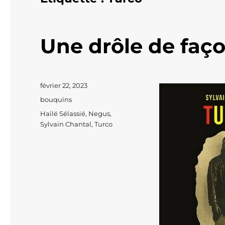
Une drôle de faç
Publié
février 22, 2023
le
Catégories
bouquins
Étiquettes
Hailé Sélassié
,
Negus
,
Sylvain Chantal
,
Turco