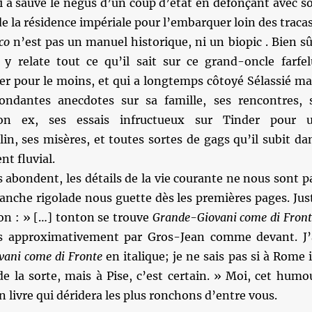
i a sauvé le négus d’un coup d’état en défonçant avec s
de la résidence impériale pour l’embarquer loin des tracas
co
n’est pas un manuel historique, ni un biopic . Bien sû
 y relate tout ce qu’il sait sur ce grand-oncle farfel
er pour le moins, et qui a longtemps côtoyé Sélassié ma
bondantes anecdotes sur sa famille, ses rencontres, 
on ex, ses essais infructueux sur Tinder pour 
in, ses misères, et toutes sortes de gags qu’il subit da
nt fluvial.
 abondent, les détails de la vie courante ne nous sont p
ranche rigolade nous guette dès les premières pages. Jus
ion : » […] tonton se trouve
Grande-Giovani come di Front
is approximativement par Gros-Jean comme devant. J’
ani come di Fronte
en italique; je ne sais pas si à Rome i
 de la sorte, mais à Pise, c’est certain. » Moi, cet humo
n livre qui déridera les plus ronchons d’entre vous.