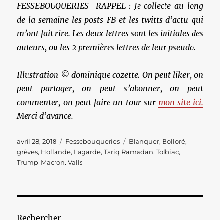
FESSEBOUQUERIES RAPPEL : Je collecte au long
de la semaine les posts FB et les twitts d’actu qui
m’ont fait rire. Les deux lettres sont les initiales des
auteurs, ou les 2 premières lettres de leur pseudo.
Illustration © dominique cozette. On peut liker, on
peut partager, on peut s’abonner, on peut
commenter, on peut faire un tour sur
mon site ici.
Merci d’avance.
Publié
Catégories
Étiquettes
avril 28, 2018
Fessebouqueries
Blanquer
,
Bolloré
,
le
grèves
,
Hollande
,
Lagarde
,
Tariq Ramadan
,
Tolbiac
,
Trump-Macron
,
Valls
Rechercher