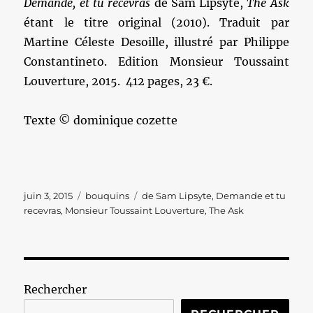
Demande, et tu recevras
de Sam Lipsyte,
The Ask
étant le titre original (2010). Traduit par
Martine Céleste Desoille, illustré par Philippe
Constantineto. Edition Monsieur Toussaint
Louverture, 2015. 412 pages, 23 €.
Texte © dominique cozette
Publié
Catégories
Étiquettes
juin 3, 2015
bouquins
de Sam Lipsyte
,
Demande et tu
le
recevras
,
Monsieur Toussaint Louverture
,
The Ask
Rechercher