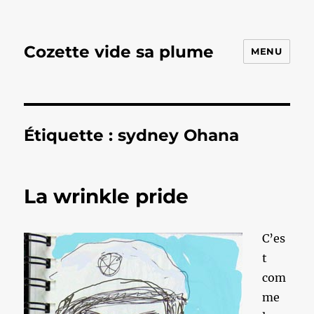
Cozette vide sa plume
MENU
Étiquette :
sydney Ohana
La wrinkle pride
C’es
t
com
me