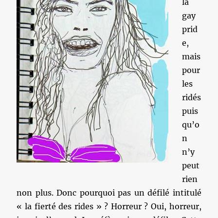
la
gay
prid
e,
mais
pour
les
ridés
puis
qu’o
n
n’y
peut
rien
non plus. Donc pourquoi pas un défilé intitulé
« la fierté des rides » ? Horreur ? Oui, horreur,