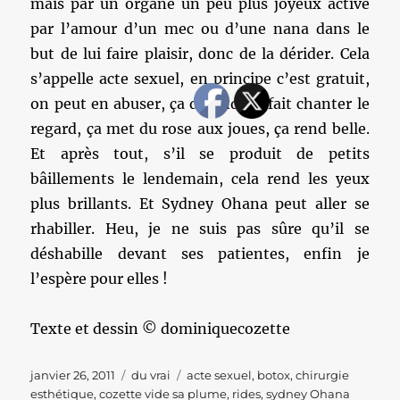
mais par un organe un peu plus joyeux activé
par l’amour d’un mec ou d’une nana dans le
but de lui faire plaisir, donc de la dérider. Cela
s’appelle acte sexuel, en principe c’est gratuit,
on peut en abuser, ça détend, ça fait chanter le
regard, ça met du rose aux joues, ça rend belle.
Et après tout, s’il se produit de petits
bâillements le lendemain, cela rend les yeux
plus brillants. Et Sydney Ohana peut aller se
rhabiller. Heu, je ne suis pas sûre qu’il se
déshabille devant ses patientes, enfin je
l’espère pour elles !
Texte et dessin © dominiquecozette
Publié
Catégories
Étiquettes
janvier 26, 2011
du vrai
acte sexuel
,
botox
,
chirurgie
le
esthétique
,
cozette vide sa plume
,
rides
,
sydney Ohana