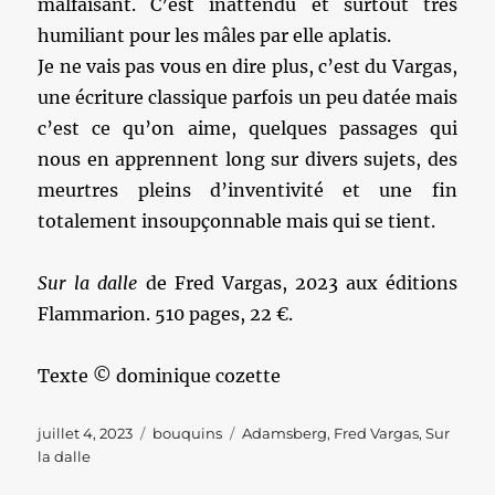
malfaisant. C’est inattendu et surtout très
humiliant pour les mâles par elle aplatis.
Je ne vais pas vous en dire plus, c’est du Vargas,
une écriture classique parfois un peu datée mais
c’est ce qu’on aime, quelques passages qui
nous en apprennent long sur divers sujets, des
meurtres pleins d’inventivité et une fin
totalement insoupçonnable mais qui se tient.
Sur la dalle
de Fred Vargas, 2023 aux éditions
Flammarion. 510 pages, 22 €.
Texte © dominique cozette
Publié
Catégories
Étiquettes
juillet 4, 2023
bouquins
Adamsberg
,
Fred Vargas
,
Sur
le
la dalle