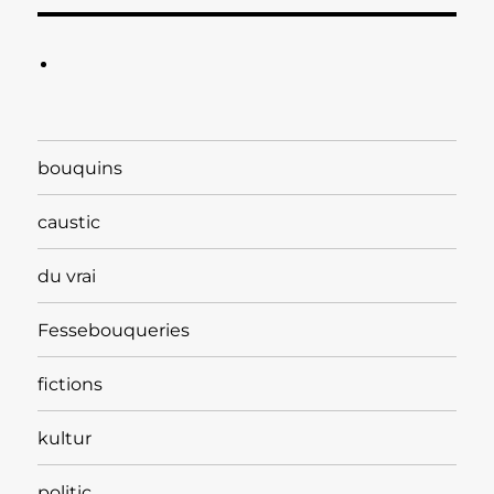
bouquins
caustic
du vrai
Fessebouqueries
fictions
kultur
politic