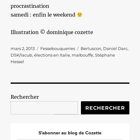
procrastination
samedi : enfin le weekend
Illustration © dominique cozette
Publié
Catégories
Étiquettes
mars 2, 2013
Fessebouqueries
Berluscon
,
Daniel Darc
,
le
DSK/Iacub
,
élections en Italie
,
malbouffe
,
Stéphane
Hessel
Rechercher
RECHERCHER
S'abonner au blog de Cozette