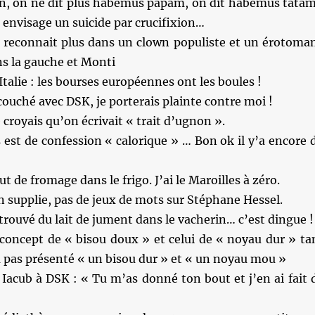
an, on ne dit plus habemus papam, on dit habemus tatam
 envisage un suicide par crucifixion…
se reconnait plus dans un clown populiste et un érotoma
s la gauche et Monti
Italie : les bourses européennes ont les boules !
 couché avec DSK, je porterais plainte contre moi !
 croyais qu’on écrivait « trait d’ugnon ».
 est de confession « calorique » … Bon ok il y’a encore 
t de fromage dans le frigo. J’ai le Maroilles à zéro.
n supplie, pas de jeux de mots sur Stéphane Hessel.
 trouvé du lait de jument dans le vacherin… c’est dingue !
 concept de « bisou doux » et celui de « noyau dur » ta
 pas présenté « un bisou dur » et « un noyau mou »
Iacub à DSK : « Tu m’as donné ton bout et j’en ai fait 