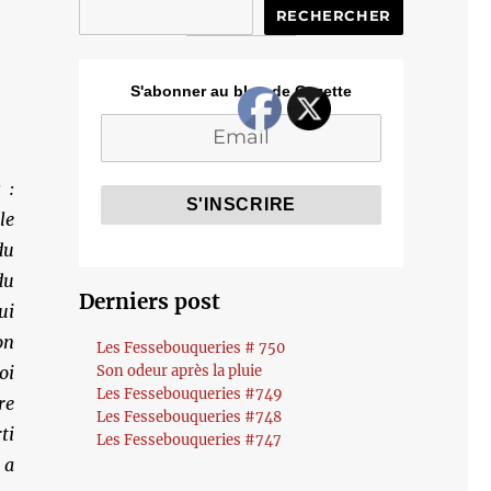
RECHERCHER
S'abonner au blog de Cozette
 :
le
du
du
Derniers post
ui
on
Les Fessebouqueries # 750
oi
Son odeur après la pluie
Les Fessebouqueries #749
re
Les Fessebouqueries #748
ti
Les Fessebouqueries #747
 a