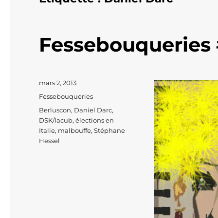
Fessebouqueries 
Publié
mars 2, 2013
le
Catégories
Fessebouqueries
Étiquettes
Berluscon
,
Daniel Darc
,
DSK/Iacub
,
élections en
Italie
,
malbouffe
,
Stéphane
Hessel