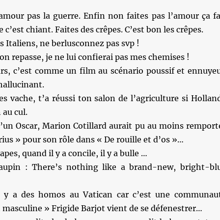
amour pas la guerre. Enfin non faites pas l’amour ça fa
e c’est chiant. Faites des crêpes. C’est bon les crêpes.
s Italiens, ne berlusconnez pas svp !
con repasse, je ne lui confierai pas mes chemises !
ars, c’est comme un film au scénario poussif et ennuye
hallucinant.
s vache, t’a réussi ton salon de l’agriculture si Hollan
 au cul.
d’un Oscar, Marion Cotillard aurait pu au moins remport
rius » pour son rôle dans « De rouille et d’os »…
apes, quand il y a concile, il y a bulle …
upin : There’s nothing like a brand-new, bright-bl
l y a des homos au Vatican car c’est une communau
masculine » Frigide Barjot vient de se défenestrer…