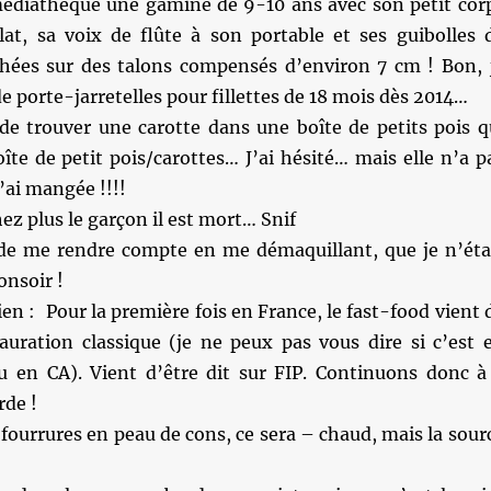
médiathèque une gamine de 9-10 ans avec son petit cor
plat, sa voix de flûte à son portable et ses guibolles 
chées sur des talons compensés d’environ 7 cm ! Bon, 
de porte-jarretelles pour fillettes de 18 mois dès 2014…
 de trouver une carotte dans une boîte de petits pois q
îte de petit pois/carottes… J’ai hésité… mais elle n’a p
’ai mangée !!!!
ez plus le garçon il est mort… Snif
 de me rendre compte en me démaquillant, que je n’éta
onsoir !
ien : Pour la première fois en France, le fast-food vient 
tauration classique (je ne peux pas vous dire si c’est 
u en CA). Vient d’être dit sur FIP. Continuons donc à
rde !
 fourrures en peau de cons, ce sera – chaud, mais la sour