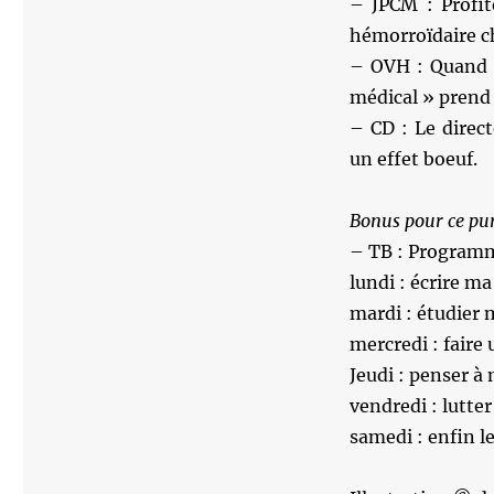
– JPCM : Profit
hémorroïdaire ch
– OVH : Quand o
médical » prend 
– CD : Le direct
un effet boeuf.
Bonus pour ce pur
– TB : Programm
lundi : écrire ma
mardi : étudier m
mercredi : fair
Jeudi : penser à
vendredi : lutte
samedi : enfin 