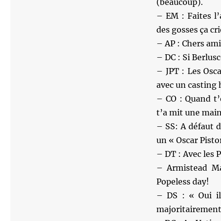
(beaucoup).
– EM : Faites l’
des gosses ça cri
– AP : Chers ami
– DC : Si Berlus
– JPT : Les Osc
avec un casting 
– CO : Quand t’e
t’a mit une main
– SS: A défaut 
un « Oscar Pisto
– DT : Avec les P
– Armistead Ma
Popeless day!
– DS : « Oui i
majoritairement 