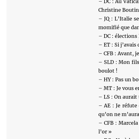
– DC : Au Vatic
Christine Boutin
– JQ : L’Italie 
momifié que dan
– DC : élections 
– ET : Si j’avais
– CFB : Avant, je
– SLD : Mon fils
boulot !
– HY : Pas un bou
– MT : Je vous e
– LS : On aurait
– AE : Je réfute
qu’on ne m’aura
– CFB : Marcela 
l’or »