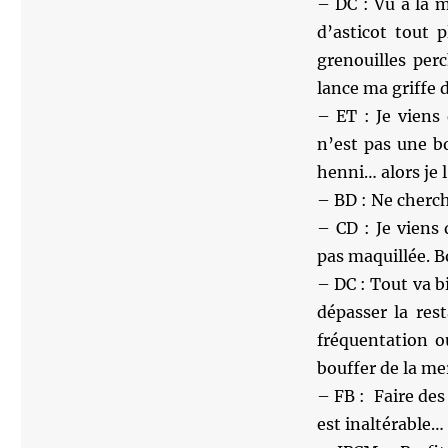
– DC : Vu à la 
d’asticot tout 
grenouilles per
lance ma griffe 
– ET : Je viens
n’est pas une bo
henni… alors je l
– BD : Ne cherch
– CD : Je viens
pas maquillée. B
– DC : Tout va b
dépasser la res
fréquentation o
bouffer de la me
– FB : Faire des
est inaltérable…