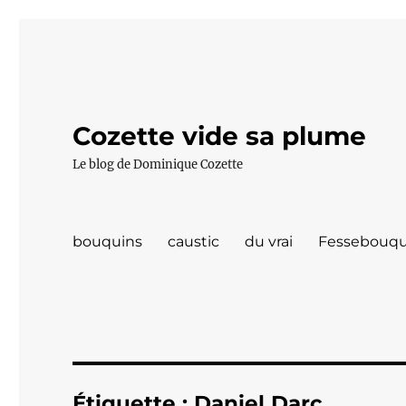
Cozette vide sa plume
Le blog de Dominique Cozette
bouquins
caustic
du vrai
Fessebouqu
Étiquette :
Daniel Darc