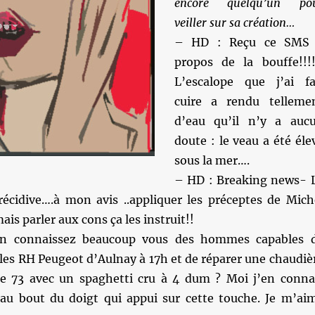
encore quelqu’un po
veiller sur sa création…
– HD : Reçu ce SMS
propos de la bouffe!!!!
L’escalope que j’ai fa
cuire a rendu telleme
d’eau qu’il n’y a auc
doute : le veau a été éle
sous la mer….
– HD : Breaking news- 
récidive….à mon avis ..appliquer les préceptes de Mich
is parler aux cons ça les instruit!!
n connaissez beaucoup vous des hommes capables 
les RH Peugeot d’Aulnay à 17h et de réparer une chaudiè
e 73 avec un spaghetti cru à 4 dum ? Moi j’en conna
t au bout du doigt qui appui sur cette touche. Je m’ai