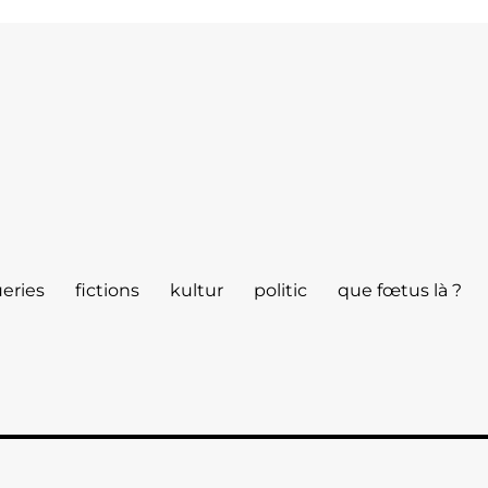
eries
fictions
kultur
politic
que fœtus là ?