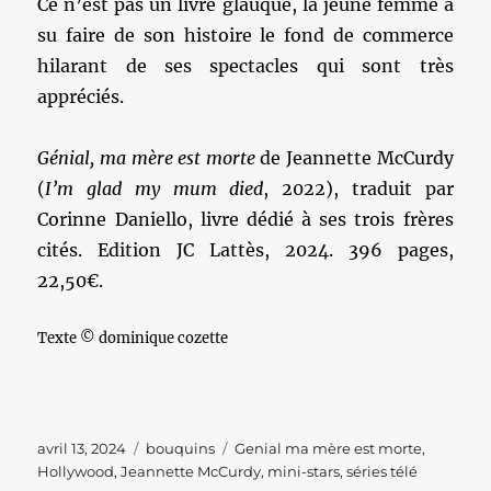
Ce n’est pas un livre glauque, la jeune femme a
su faire de son histoire le fond de commerce
hilarant de ses spectacles qui sont très
appréciés.
Génial, ma mère est morte
de Jeannette McCurdy
(
I’m glad my mum died
, 2022), traduit par
Corinne Daniello, livre dédié à ses trois frères
cités. Edition JC Lattès, 2024. 396 pages,
22,50€.
Texte © dominique cozette
Publié
Catégories
Étiquettes
avril 13, 2024
bouquins
Genial ma mère est morte
,
le
Hollywood
,
Jeannette McCurdy
,
mini-stars
,
séries télé