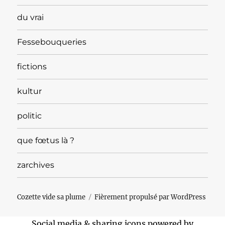
du vrai
Fessebouqueries
fictions
kultur
politic
que fœtus là ?
zarchives
Cozette vide sa plume
Fièrement propulsé par WordPress
Social media & sharing icons powered by