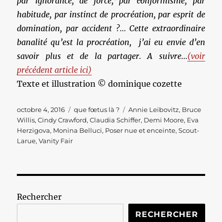
par ignorance, de force, par conformisme, par
habitude, par instinct de procréation, par esprit de
domination, par accident ?… Cette extraordinaire
banalité qu’est la procréation, j’ai eu envie d’en
savoir plus et de la partager. A suivre…
(voir
précédent article ici)
Texte et illustration © dominique cozette
Publié
Catégories
Étiquettes
octobre 4, 2016
que fœtus là ?
Annie Leibovitz
,
Bruce
le
Willis
,
Cindy Crawford
,
Claudia Schiffer
,
Demi Moore
,
Eva
Herzigova
,
Monina Belluci
,
Poser nue et enceinte
,
Scout-
Larue
,
Vanity Fair
Rechercher
RECHERCHER