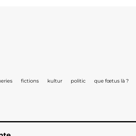
eries
fictions
kultur
politic
que fœtus là ?
nte