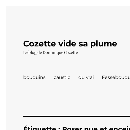
Cozette vide sa plume
Le blog de Dominique Cozette
bouquins
caustic
du vrai
Fessebouqu
Étiquette :
Poser nue et encei