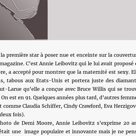
a première star à poser nue et enceinte sur la couvertu
magazine. C’est Annie Leibovitz qui le lui avait proposé 
e, a accepté pour montrer que la maternité est sexy. El
ns, tabous aux Etats-Unis et portera juste des diamant
cout-Larue qu’elle a conçue avec Bruce Willis qui se trou
 On est en 91. Quelques années plus tard, d’autres femm
nt comme Claudia Schiffer, Cindy Crawford, Eva Herzigov
deux fois).
photo de Demi Moore, Annie Leibovitz s’exprime 20 a
C’était une image populaire et innovante mais je ne pen