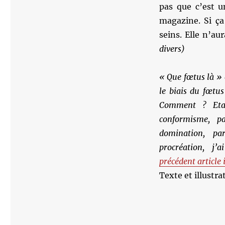
pas que c’est u
magazine. Si ça
seins. Elle n’au
divers)
« Que fœtus là » 
le biais du fœtu
Comment ? Eta
conformisme, pa
domination, pa
procréation, j’a
précédent article i
Texte et illustr