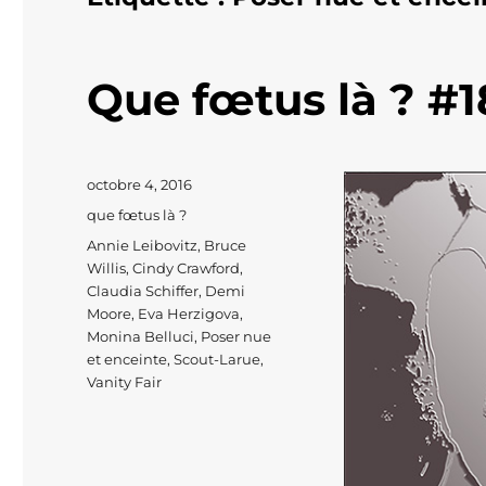
Que fœtus là ? #1
Publié
octobre 4, 2016
le
Catégories
que fœtus là ?
Étiquettes
Annie Leibovitz
,
Bruce
Willis
,
Cindy Crawford
,
Claudia Schiffer
,
Demi
Moore
,
Eva Herzigova
,
Monina Belluci
,
Poser nue
et enceinte
,
Scout-Larue
,
Vanity Fair