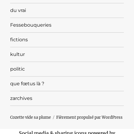
du vrai
Fessebouqueries
fictions
kultur
politic
que fœtus là ?
zarchives
Cozette vide sa plume
Fièrement propulsé par WordPress
Social media & sharing icons powered by