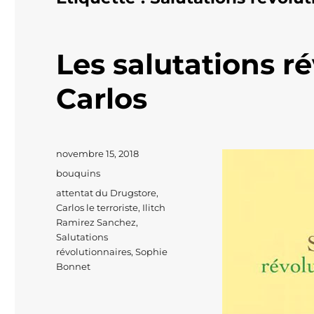
Les salutations r
Carlos
Publié
novembre 15, 2018
le
Catégories
bouquins
Étiquettes
attentat du Drugstore
,
Carlos le terroriste
,
Ilitch
Ramirez Sanchez
,
Salutations
révolutionnaires
,
Sophie
Bonnet