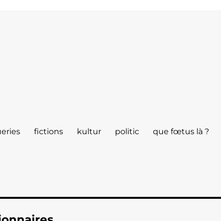
eries
fictions
kultur
politic
que fœtus là ?
ionnaires