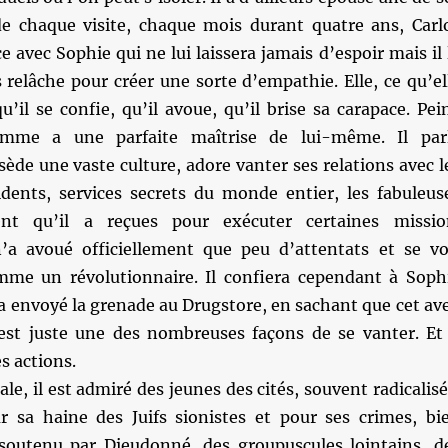
de chaque visite, chaque mois durant quatre ans, Carl
e avec Sophie qui ne lui laissera jamais d’espoir mais il 
relâche pour créer une sorte d’empathie. Elle, ce qu’el
qu’il se confie, qu’il avoue, qu’il brise sa carapace. Pei
omme a une parfaite maîtrise de lui-même. Il par
sède une vaste culture, adore vanter ses relations avec l
sidents, services secrets du monde entier, les fabuleus
nt qu’il a reçues pour exécuter certaines missio
 n’a avoué officiellement que peu d’attentats et se vo
me un révolutionnaire. Il confiera cependant à Soph
i a envoyé la grenade au Drugstore, en sachant que cet av
’est juste une des nombreuses façons de se vanter. Et 
s actions.
le, il est admiré des jeunes des cités, souvent radicalisé
r sa haine des Juifs sionistes et pour ses crimes, bi
 soutenu par Dieudonné, des groupuscules lointains, d