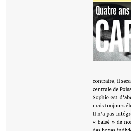
contraire, il ser
centrale de Poiss
Sophie est d’ab
mais toujours él
Il n’a pas intég
« baisé » de no
des boxes individ