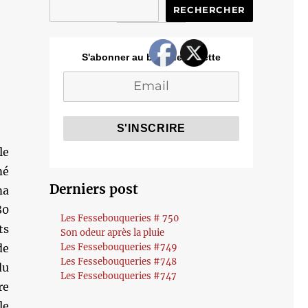
RECHERCHER
S'abonner au blog de Cozette
le
mé
Derniers post
ma
80
Les Fessebouqueries # 750
ts
Son odeur après la pluie
de
Les Fessebouqueries #749
Les Fessebouqueries #748
du
Les Fessebouqueries #747
re
le