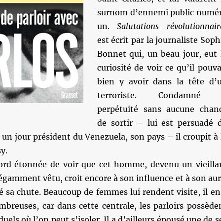
surnom d’ennemi public numé
un.
Salutations révolutionnair
est écrit par la journaliste Soph
Bonnet qui, un beau jour, eut 
curiosité de voir ce qu’il pouva
bien y avoir dans la tête d’
terroriste. Condamné
perpétuité sans aucune chan
de sortir – lui est persuadé 
a un jour président du Venezuela, son pays – il croupit à 
y.
ord étonnée de voir que cet homme, devenu un vieilla
égamment vêtu, croit encore à son influence et à son aur
ré sa chute. Beaucoup de femmes lui rendent visite, il en
mbreuses, car dans cette centrale, les parloirs possède
uels où l’on peut s’isoler. Il a d’ailleurs épousé une de s