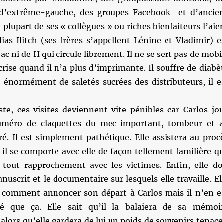
s d’extrême-gauche, des groupes Facebook et d’ancie
 plupart de ses « collègues » ou riches bienfaiteurs l’aie
alias Ilitch (ses frères s’appellent Lénine et Vladimir) e
ac ni de H qui circule librement. Il ne se sert pas de mobi
rise quand il n’a plus d’imprimante. Il souffre de diabè
normément de saletés sucrées des distributeurs, il e
ste, ces visites deviennent vite pénibles car Carlos jo
uméro de claquettes du mec important, tombeur et 
é. Il est simplement pathétique. Elle assistera au proc
il se comporte avec elle de façon tellement familière q
it tout rapprochement avec les victimes. Enfin, elle do
uscrit et le documentaire sur lesquels elle travaille. El
p comment annoncer son départ à Carlos mais il n’en e
té que ça. Elle sait qu’il la balaiera de sa mémoi
ors qu’elle gardera de lui un poids de souvenirs tenace