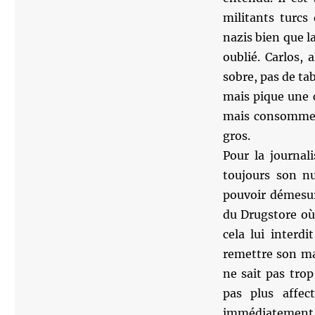
militants turc
nazis bien que la
oublié. Carlos, 
sobre, pas de tab
mais pique une c
mais consomme é
gros.
Pour la journali
toujours son n
pouvoir démesur
du Drugstore où 
cela lui interd
remettre son man
ne sait pas tro
pas plus affec
immédiatement al