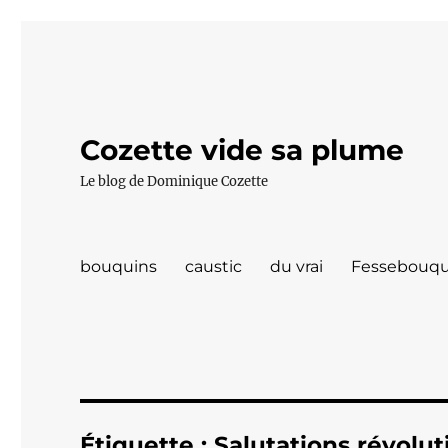
Cozette vide sa plume
Le blog de Dominique Cozette
bouquins
caustic
du vrai
Fessebouqu
Étiquette :
Salutations révolut