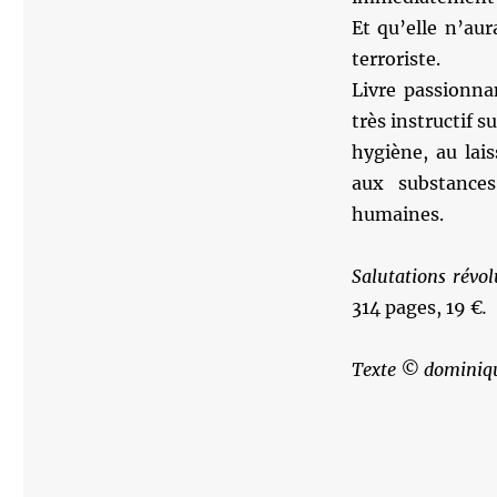
Et qu’elle n’au
terroriste.
Livre passionna
très instructif s
hygiène, au lai
aux substance
humaines.
Salutations révo
314 pages, 19 €
.
Texte © dominiqu