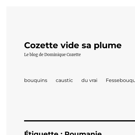
Cozette vide sa plume
Le blog de Dominique Cozette
bouquins
caustic
du vrai
Fessebouqu
Étiquette :
Roumanie