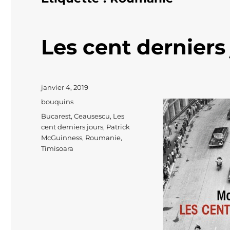
Les cent derniers
Publié
janvier 4, 2019
le
Catégories
bouquins
Étiquettes
Bucarest
,
Ceausescu
,
Les
cent derniers jours
,
Patrick
McGuinness
,
Roumanie
,
Timisoara