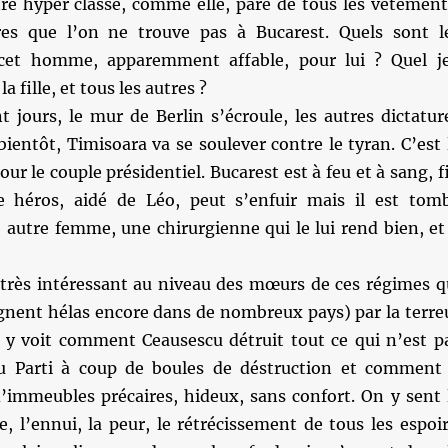
tre hyper classe, comme elle, paré de tous les vêtement
es que l’on ne trouve pas à Bucarest. Quels sont l
cet homme, apparemment affable, pour lui ? Quel j
la fille, et tous les autres ?
 jours, le mur de Berlin s’écroule, les autres dictatur
bientôt, Timisoara va se soulever contre le tyran. C’est 
our le couple présidentiel. Bucarest est à feu et à sang, f
e héros, aidé de Léo, peut s’enfuir mais il est tom
autre femme, une chirurgienne qui le lui rend bien, et 
très intéressant au niveau des mœurs de ces régimes q
ègnent hélas encore dans de nombreux pays) par la terre
n y voit comment Ceausescu détruit tout ce qui n’est p
u Parti à coup de boules de déstruction et comment 
 d’immeubles précaires, hideux, sans confort. On y sent 
e, l’ennui, la peur, le rétrécissement de tous les espoir