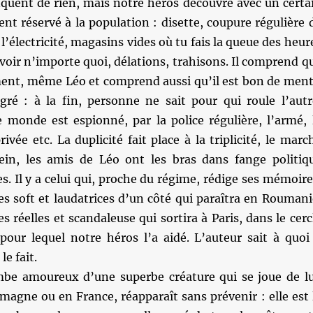
nquent de rien, mais notre héros découvre avec un certa
ment réservé à la population : disette, coupure régulière 
 l’électricité, magasins vides où tu fais la queue des heur
voir n’importe quoi, délations, trahisons. Il comprend q
ent, même Léo et comprend aussi qu’il est bon de ment
gré : à la fin, personne ne sait pour qui roule l’autr
e monde est espionné, par la police régulière, l’armé, 
rivée etc. La duplicité fait place à la triplicité, le marc
ein, les amis de Léo ont les bras dans fange politiq
s. Il y a celui qui, proche du régime, rédige ses mémoire
s soft et laudatrices d’un côté qui paraîtra en Roumani
s réelles et scandaleuse qui sortira à Paris, dans le cerc
 pour lequel notre héros l’a aidé. L’auteur sait à quoi 
le fait.
be amoureux d’une superbe créature qui se joue de lu
emagne ou en France, réapparaît sans prévenir : elle est 