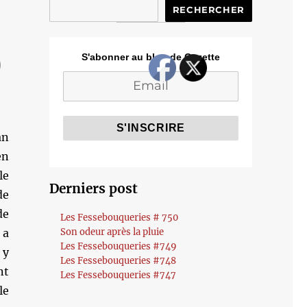
RECHERCHER
)
S'abonner au blog de Cozette
an
en
le
Derniers post
de
de
Les Fessebouqueries # 750
 a
Son odeur après la pluie
Les Fessebouqueries #749
 y
Les Fessebouqueries #748
nt
Les Fessebouqueries #747
le