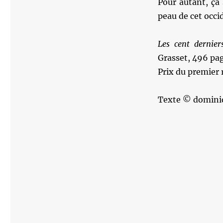
Pour autant, ça 
peau de cet occid
Les cent dernie
Grasset, 496 pag
Prix du premier
Texte © domini