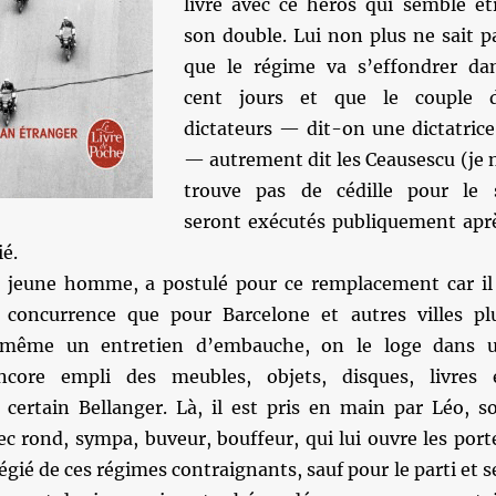
livre avec ce héros qui semble êt
son double. Lui non plus ne sait p
que le régime va s’effondrer da
cent jours et que le couple 
dictateurs — dit-on une dictatrice
— autrement dit les Ceausescu (je 
trouve pas de cédille pour le 
seront exécutés publiquement apr
é.
 jeune homme, a postulé pour ce remplacement car il
 concurrence que pour Barcelone et autres villes pl
 même un entretien d’embauche, on le loge dans 
core empli des meubles, objets, disques, livres 
certain Bellanger. Là, il est pris en main par Léo, s
c rond, sympa, buveur, bouffeur, qui lui ouvre les port
égié de ces régimes contraignants, sauf pour le parti et s