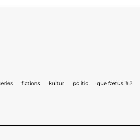
eries
fictions
kultur
politic
que fœtus là ?