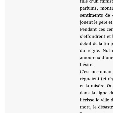
fille d’un minis
parfums, montr
sentiments de 
jouent le père et 
Pendant ces cent
s’effondrent et 
début de la fin p
du règne. Notr
amoureux d’une 
hésite.
C’est un roman 
régnaient (et r
et la misère. O
dans la ligne d
hérisse la ville
mort, le désastr