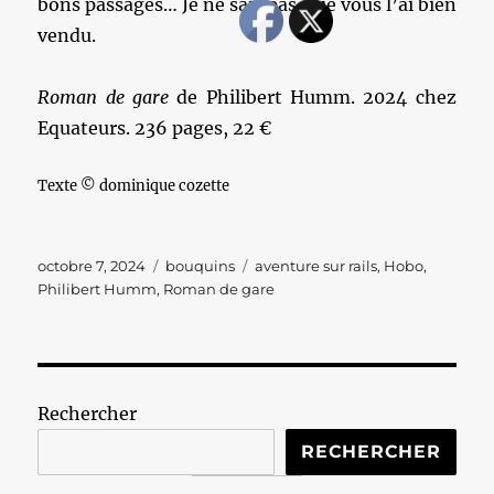
bons passages… Je ne sais pas si je vous l’ai bien
vendu.
Roman de gare
de Philibert Humm. 2024 chez
Equateurs. 236 pages, 22 €
Texte © dominique cozette
Publié
Catégories
Étiquettes
octobre 7, 2024
bouquins
aventure sur rails
,
Hobo
,
le
Philibert Humm
,
Roman de gare
Rechercher
RECHERCHER