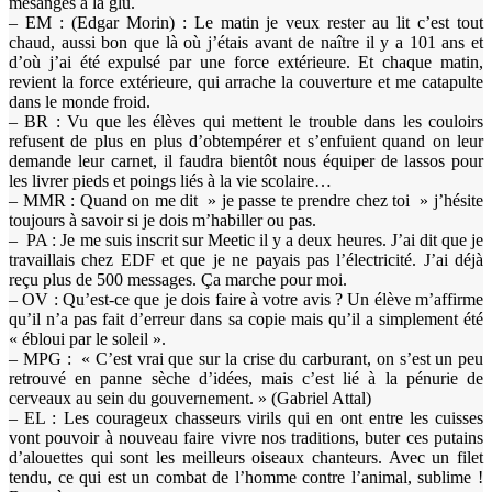
mésanges à la glu.
– EM : (Edgar Morin) : Le matin je veux rester au lit c’est tout
chaud, aussi bon que là où j’étais avant de naître il y a 101 ans et
d’où j’ai été expulsé par une force extérieure. Et chaque matin,
revient la force extérieure, qui arrache la couverture et me catapulte
dans le monde froid.
– BR : Vu que les élèves qui mettent le trouble dans les couloirs
refusent de plus en plus d’obtempérer et s’enfuient quand on leur
demande leur carnet, il faudra bientôt nous équiper de lassos pour
les livrer pieds et poings liés à la vie scolaire…
– MMR : Quand on me dit » je passe te prendre chez toi » j’hésite
toujours à savoir si je dois m’habiller ou pas.
– PA : Je me suis inscrit sur Meetic il y a deux heures. J’ai dit que je
travaillais chez EDF et que je ne payais pas l’électricité. J’ai déjà
reçu plus de 500 messages. Ça marche pour moi.
– OV : Qu’est-ce que je dois faire à votre avis ? Un élève m’affirme
qu’il n’a pas fait d’erreur dans sa copie mais qu’il a simplement été
« ébloui par le soleil ».
– MPG : « C’est vrai que sur la crise du carburant, on s’est un peu
retrouvé en panne sèche d’idées, mais c’est lié à la pénurie de
cerveaux au sein du gouvernement. » (Gabriel Attal)
– EL : Les courageux chasseurs virils qui en ont entre les cuisses
vont pouvoir à nouveau faire vivre nos traditions, buter ces putains
d’alouettes qui sont les meilleurs oiseaux chanteurs. Avec un filet
tendu, ce qui est un combat de l’homme contre l’animal, sublime !