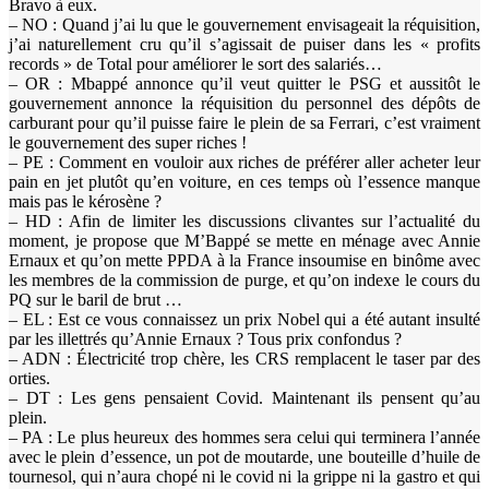
Bravo à eux.
– NO : Quand j’ai lu que le gouvernement envisageait la réquisition,
j’ai naturellement cru qu’il s’agissait de puiser dans les « profits
records » de Total pour améliorer le sort des salariés…
– OR : Mbappé annonce qu’il veut quitter le PSG et aussitôt le
gouvernement annonce la réquisition du personnel des dépôts de
carburant pour qu’il puisse faire le plein de sa Ferrari, c’est vraiment
le gouvernement des super riches !
– PE : Comment en vouloir aux riches de préférer aller acheter leur
pain en jet plutôt qu’en voiture, en ces temps où l’essence manque
mais pas le kérosène ?
– HD : Afin de limiter les discussions clivantes sur l’actualité du
moment, je propose que M’Bappé se mette en ménage avec Annie
Ernaux et qu’on mette PPDA à la France insoumise en binôme avec
les membres de la commission de purge, et qu’on indexe le cours du
PQ sur le baril de brut …
– EL : Est ce vous connaissez un prix Nobel qui a été autant insulté
par les illettrés qu’Annie Ernaux ? Tous prix confondus ?
– ADN : Électricité trop chère, les CRS remplacent le taser par des
orties.
– DT : Les gens pensaient Covid. Maintenant ils pensent qu’au
plein.
– PA : Le plus heureux des hommes sera celui qui terminera l’année
avec le plein d’essence, un pot de moutarde, une bouteille d’huile de
tournesol, qui n’aura chopé ni le covid ni la grippe ni la gastro et qui