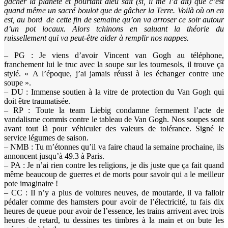
gâcher la planète et pourtant dieu sait (si, il me l’a dit) que c’est
quand même un sacré boulot que de gâcher la Terre. Voilà où on en
est, au bord de cette fin de semaine qu’on va arroser ce soir autour
d’un pot locaux. Alors tchinons en saluant la théorie du
ruissellement qui va peut-être aider à remplir nos nappes.
– PG : Je viens d’avoir Vincent van Gogh au téléphone,
franchement lui le truc avec la soupe sur les tournesols, il trouve ça
stylé. « A l’époque, j’ai jamais réussi à les échanger contre une
soupe ».
– DU : Immense soutien à la vitre de protection du Van Gogh qui
doit être traumatisée.
– RP : Toute la team Liebig condamne fermement l’acte de
vandalisme commis contre le tableau de Van Gogh. Nos soupes sont
avant tout là pour véhiculer des valeurs de tolérance. Signé le
service légumes de saison.
– NMB : Tu m’étonnes qu’il va faire chaud la semaine prochaine, ils
annoncent jusqu’à 49.3 à Paris.
– PA : Je n’ai rien contre les religions, je dis juste que ça fait quand
même beaucoup de guerres et de morts pour savoir qui a le meilleur
pote imaginaire !
– CC : Il n’y a plus de voitures neuves, de moutarde, il va falloir
pédaler comme des hamsters pour avoir de l’électricité, tu fais dix
heures de queue pour avoir de l’essence, les trains arrivent avec trois
heures de retard, tu dessines tes timbres à la main et on bute les