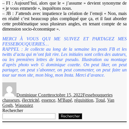
– FI : Aujourd’hui, alors que le « j’assume » devient synonyme de
« je vous emmerde », inquiétons nous.
– JB : J’attends avec impatience la création de l’emoji « Non, mais
en réalité c’est beaucoup plus compliqué que ça, et il faut aborder
cette problématique sous plusieurs angles, en tenant compte de sa
dimension socio-économique ».
MERCI À VOUS QUI ME SUIVEZ ET PARTAGEZ MES
FESSEBOUQUERIES…
RAPPEL : Je collecte au long de la semaine les posts FB et les
twitts d’actu qui m’ont fait rire. Les initiales sont celles des auteurs,
ou les premières lettres de leur pseudo. Illustration ou montage
d’après photo web © dominique cozette. On peut liker, on peut
partager, on peut s’abonner, on peut commenter, on peut faire un
tour sur mon site, mon blog, mon Insta. Merci d’avance.
Auteur
Publié
Catégories
Étiquette
le
Dominique Cozette
octobre 15, 2022
Fessebouqueries
chasseurs
,
électricité
,
essence
,
M'Bapé
,
réquisition
,
Total
,
Van
Gogh
,
Wauquiez
Rechercher
Rechercher