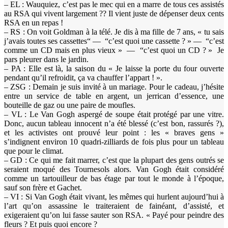
– EL : Wauquiez, c’est pas le mec qui en a marre de tous ces assistés
au RSA qui vivent largement ?? Il vient juste de dépenser deux cents
RSA en un repas !
– RS : On voit Goldman à la télé. Je dis à ma fille de 7 ans, « tu sais
j’avais toutes ses cassettes“ — “c’est quoi une cassette ? » — “c’est
comme un CD mais en plus vieux » — “c’est quoi un CD ? » Je
pars pleurer dans le jardin.
– PA : Elle est là, la saison du « Je laisse la porte du four ouverte
pendant qu’il refroidit, ça va chauffer l’appart ! ».
– ZSG : Demain je suis invité à un mariage. Pour le cadeau, j’hésite
entre un service de table en argent, un jerrican d’essence, une
bouteille de gaz ou une paire de moufles.
– VL : Le Van Gogh aspergé de soupe était protégé par une vitre.
Donc, aucun tableau innocent n’a été blessé (c’est bon, rassurés ?),
et les activistes ont prouvé leur point : les « braves gens »
s’indignent environ 10 quadri-zilliards de fois plus pour un tableau
que pour le climat.
– GD : Ce qui me fait marrer, c’est que la plupart des gens outrés se
seraient moqué des Tournesols alors. Van Gogh était considéré
comme un tartouilleur de bas étage par tout le monde à l’époque,
sauf son frère et Gachet.
– VI : Si Van Gogh était vivant, les mêmes qui hurlent aujourd’hui à
l’art qu’on assassine le traiteraient de fainéant, d’assisté, et
exigeraient qu’on lui fasse sauter son RSA. « Payé pour peindre des
fleurs ? Et puis quoi encore ?