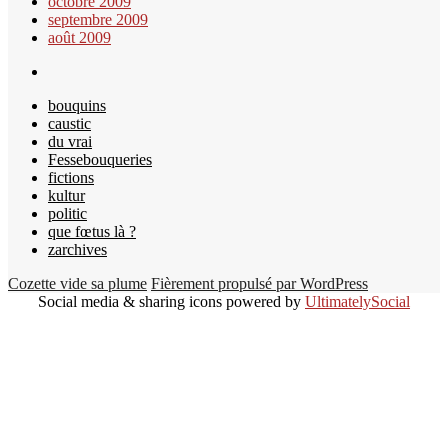
octobre 2009
septembre 2009
août 2009
bouquins
caustic
du vrai
Fessebouqueries
fictions
kultur
politic
que fœtus là ?
zarchives
Cozette vide sa plume
Fièrement propulsé par WordPress
Social media & sharing icons powered by
UltimatelySocial