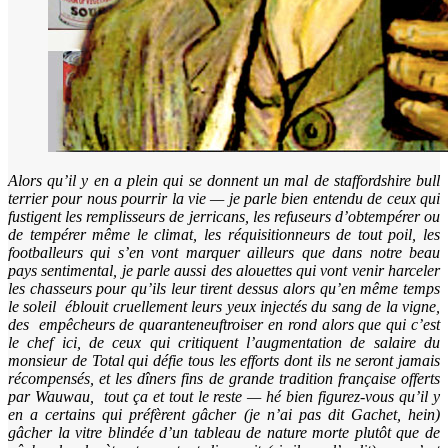
Alors qu’il y en a plein qui se donnent un mal de staffordshire bull
terrier pour nous pourrir la vie — je parle bien entendu de ceux qui
fustigent les remplisseurs de jerricans, les refuseurs d’obtempérer ou
de tempérer même le climat, les réquisitionneurs de tout poil, les
footballeurs qui s’en vont marquer ailleurs que dans notre beau
pays sentimental, je parle aussi des alouettes qui vont venir harceler
les chasseurs pour qu’ils leur tirent dessus alors qu’en même temps
le soleil éblouit cruellement leurs yeux injectés du sang de la vigne,
des empêcheurs de quaranteneuftroiser en rond alors que qui c’est
le chef ici, de ceux qui critiquent l’augmentation de salaire du
monsieur de Total qui défie tous les efforts dont ils ne seront jamais
récompensés, et les dîners fins de grande tradition française offerts
par Wauwau, tout ça et tout le reste — hé bien figurez-vous qu’il y
en a certains qui préfèrent gâcher (je n’ai pas dit Gachet, hein)
gâcher la vitre blindée d’un tableau de nature morte plutôt que de