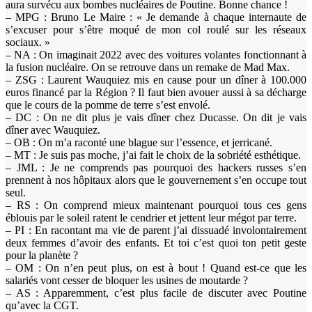
aura survécu aux bombes nucléaires de Poutine. Bonne chance !
– MPG : Bruno Le Maire : « Je demande à chaque internaute de
s’excuser pour s’être moqué de mon col roulé sur les réseaux
sociaux. »
– NA : On imaginait 2022 avec des voitures volantes fonctionnant à
la fusion nucléaire. On se retrouve dans un remake de Mad Max.
– ZSG : Laurent Wauquiez mis en cause pour un dîner à 100.000
euros financé par la Région ? Il faut bien avouer aussi à sa décharge
que le cours de la pomme de terre s’est envolé.
– DC : On ne dit plus je vais dîner chez Ducasse. On dit je vais
dîner avec Wauquiez.
– OB : On m’a raconté une blague sur l’essence, et jerricané.
– MT : Je suis pas moche, j’ai fait le choix de la sobriété esthétique.
– JML : Je ne comprends pas pourquoi des hackers russes s’en
prennent à nos hôpitaux alors que le gouvernement s’en occupe tout
seul.
– RS : On comprend mieux maintenant pourquoi tous ces gens
éblouis par le soleil ratent le cendrier et jettent leur mégot par terre.
– PI : En racontant ma vie de parent j’ai dissuadé involontairement
deux femmes d’avoir des enfants. Et toi c’est quoi ton petit geste
pour la planète ?
– OM : On n’en peut plus, on est à bout ! Quand est-ce que les
salariés vont cesser de bloquer les usines de moutarde ?
– AS : Apparemment, c’est plus facile de discuter avec Poutine
qu’avec la CGT.