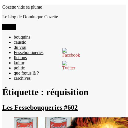
Aller
Cozette vide sa plume
au
Le blog de Dominique Cozette
contenu
Menu
bouquins
caustic
du vrai
Fessebouqueries
fictions
kultur
politic
que fœtus là ?
zarchives
Étiquette :
réquisition
Les Fessebouqueries #602