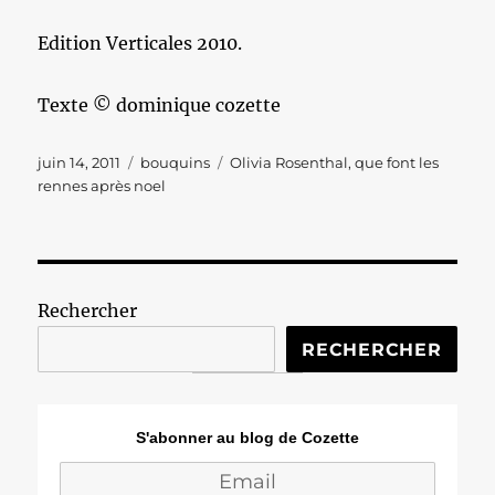
Edition Verticales 2010.
Texte © dominique cozette
Publié
Catégories
Étiquettes
juin 14, 2011
bouquins
Olivia Rosenthal
,
que font les
le
rennes après noel
Rechercher
RECHERCHER
S'abonner au blog de Cozette