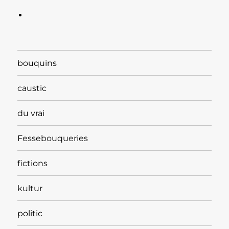
bouquins
caustic
du vrai
Fessebouqueries
fictions
kultur
politic