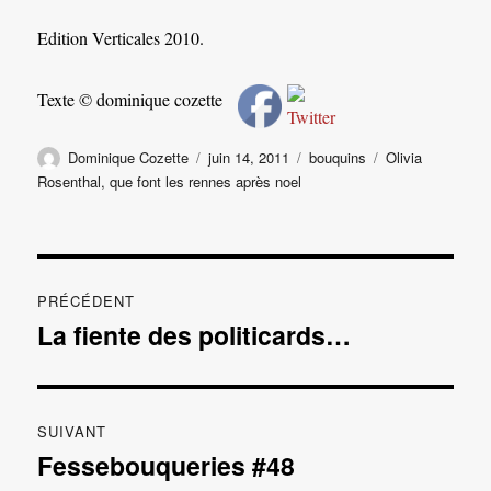
Edition Verticales 2010.
Texte © dominique cozette
Auteur
Publié
Catégories
Étiquettes
Dominique Cozette
juin 14, 2011
bouquins
Olivia
le
Rosenthal
,
que font les rennes après noel
Navigation
PRÉCÉDENT
de
La fiente des politicards…
Publication
précédente :
l’article
SUIVANT
Fessebouqueries #48
Publication