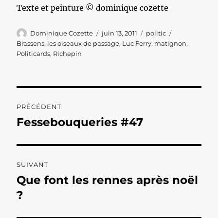
Texte et peinture © dominique cozette
Auteur
Publié
Catégories
Étiquettes
Dominique Cozette
juin 13, 2011
politic
le
Brassens
,
les oiseaux de passage
,
Luc Ferry
,
matignon
,
Politicards
,
Richepin
Navigation
PRÉCÉDENT
de
Fessebouqueries #47
Publication
précédente :
l’article
SUIVANT
Que font les rennes après noël
Publication
suivante :
?