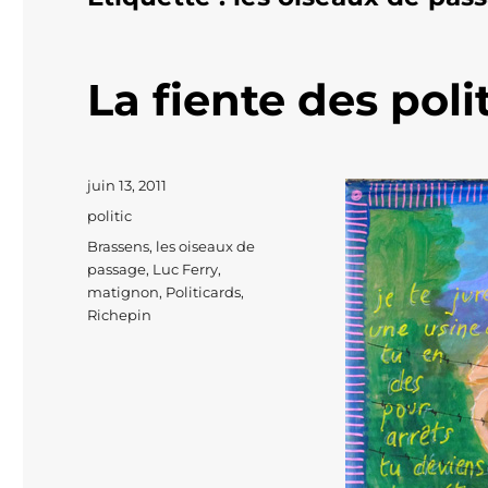
La fiente des pol
Publié
juin 13, 2011
le
Catégories
politic
Étiquettes
Brassens
,
les oiseaux de
passage
,
Luc Ferry
,
matignon
,
Politicards
,
Richepin