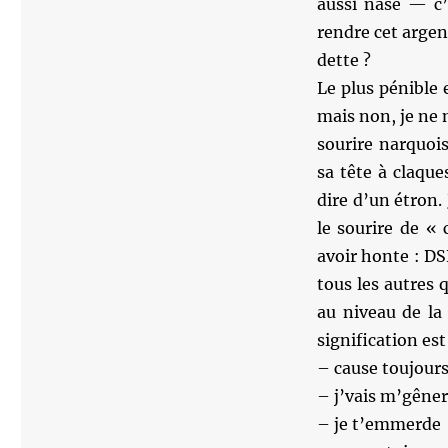
aussi nase — c’
rendre cet argent
dette ?
Le plus pénible 
mais non, je ne 
sourire narquoi
sa tête à claqu
dire d’un étron. 
le sourire de « 
avoir honte : D
tous les autres
au niveau de la
signification est
– cause toujours
– j’vais m’gêner
– je t’emmerde