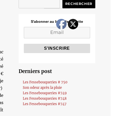
RECHERCHER
S'abonner au blog de Cozette
uc
té
yé
Derniers post
€
je
Les Fessebouqueries # 750
r)
Son odeur après la pluie
Les Fessebouqueries #749
de
Les Fessebouqueries #748
as
Les Fessebouqueries #747
ît