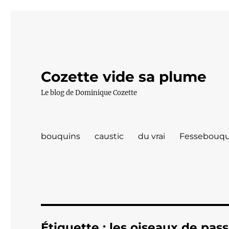
Cozette vide sa plume
Le blog de Dominique Cozette
bouquins
caustic
du vrai
Fessebouqu
Étiquette :
les oiseaux de pas