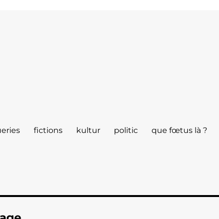
eries
fictions
kultur
politic
que fœtus là ?
sage