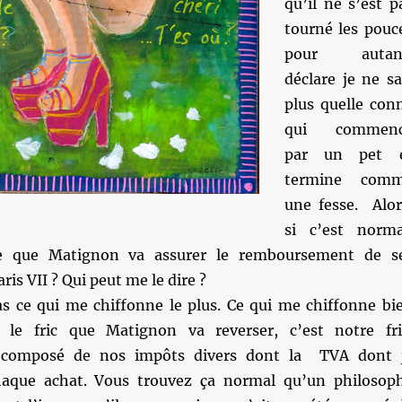
qu’il ne s’est p
tourné les pouc
pour autan
déclare je ne sa
plus quelle con
qui commen
par un pet 
termine com
une fesse. Alor
si c’est norma
ce que Matignon va assurer le remboursement de s
is VII ? Qui peut me le dire ?
as ce qui me chiffonne le plus. Ce qui me chiffonne bi
e le fric que Matignon va reverser, c’est notre fri
t composé de nos impôts divers dont la TVA dont 
haque achat. Vous trouvez ça normal qu’un philosop