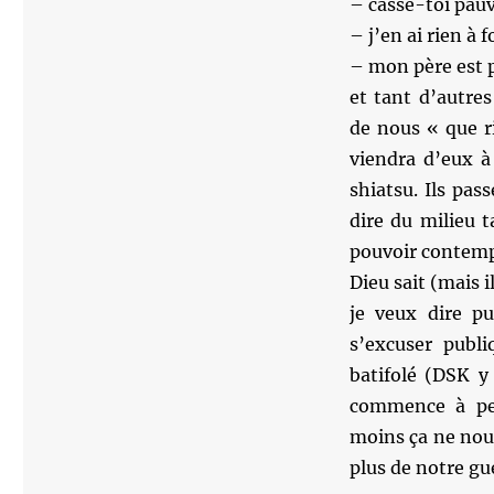
– casse-toi pau
– j’en ai rien à 
– mon père est p
et tant d’autre
de nous « que r
viendra d’eux à
shiatsu. Ils pas
dire du milieu t
pouvoir contempo
Dieu sait (mais 
je veux dire pu
s’excuser publ
batifolé (DSK y 
commence à pe
moins ça ne nou
plus de notre gu