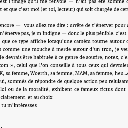
est l’image qu’il me renvoie — n’ait pas été sommé 
 et que c’est moi (et toi, lecteur) qui soit chargée de cet
encore — vous allez me dire : arrête de t’énerver pour 
m’énerve pas, je m’indigne — donc le plus pénible, c’est 
s que ce type affiche lorsqu’une caméra tourne autour 
es comme une mouche à merde autour d’un tron, je ve
Je devrais être habituée à ce genre de sourire, notez, c’e
com », celui que l’on conseille à tous ceux qui devraie
SK, sa femme, Woerth, sa femme, MAM, sa femme, heu…
 qui, sommés de répondre de quelque action peu reluisan
 loi ou de la moralité, exhibent ce fameux rictus dont 
 clairement, et au choix
 tu m’intéresses