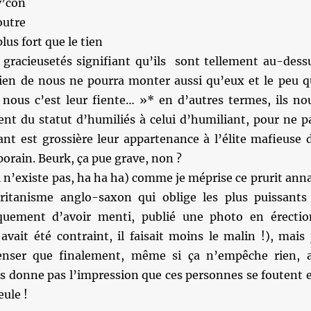
v’con
foutre
lus fort que le tien
s gracieusetés signifiant qu’ils sont tellement au-dess
ien de nous ne pourra monter aussi qu’eux et le peu q
 nous c’est leur fiente… »* en d’autres termes, ils no
sent du statut d’humiliés à celui d’humiliant, pour ne p
ant est grossière leur appartenance à l’élite mafieuse 
rain. Beurk, ça pue grave, non ?
il n’existe pas, ha ha ha) comme je méprise ce prurit anna
ritanisme anglo-saxon qui oblige les plus puissants
iquement d’avoir menti, publié une photo en érectio
avait été contraint, il faisait moins le malin !), mais 
nser que finalement, même si ça n’empêche rien, 
s donne pas l’impression que ces personnes se foutent 
eule !