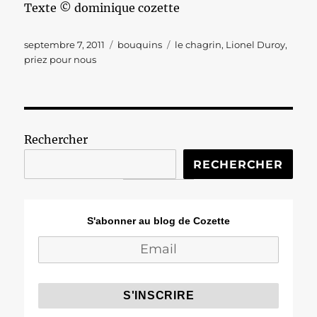
Texte © dominique cozette
Publié
Catégories
Étiquettes
septembre 7, 2011
bouquins
le chagrin
,
Lionel Duroy
,
le
priez pour nous
Rechercher
RECHERCHER
S'abonner au blog de Cozette