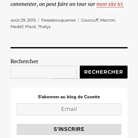
commenter, on peut faire un tour sur
mon site ici.
Publié
Catégories
Étiquettes
août 29, 2015
Fessebouqueries
Gourcuff
,
Macron
,
le
Medef
,
Placé
,
Thalys
Rechercher
RECHERCHER
S'abonner au blog de Cozette