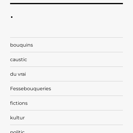
bouquins
caustic
du vrai
Fessebouqueries
fictions
kultur
politic