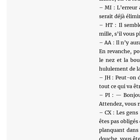
– MI : L’erreur 
serait déjà élimi
– HT : Il sembl
mille, s’il vous pl
– AA : Il n’y aur
En revanche, po
le nez et la bo
hululement de l
– JH : Peut-on d
tout ce qui va êt
– PI : — Bonjou
Attendez, vous r
– CX : Les gens
êtes pas obligés
planquant dans 
douche, vous ête