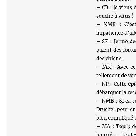
– CB : je viens
souche à virus !
– NMB : C’est
impatience d’all
– SF : Je me dé
paient des fort
des chiens.
– MK : Avec ce 
tellement de ven
– NP : Cette ép
débarquer la rec
– NMB : Si ça se
Drucker pour en 
bien compliqué 
– MA : Top 3 d
bourrés — les le