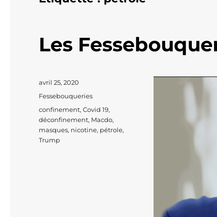
Les Fessebouquer
Publié
avril 25, 2020
le
Catégories
Fessebouqueries
Étiquettes
confinement
,
Covid 19
,
déconfinement
,
Macdo
,
masques
,
nicotine
,
pétrole
,
Trump