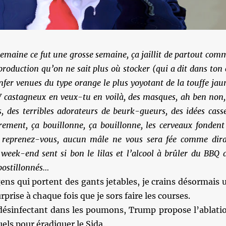
emaine ce fut une grosse semaine, ça jaillit de partout com
production qu’on ne sait plus où stocker (qui a dit dans ton c
’enfer venues du type orange le plus yoyotant de la touffe jau
 castagneux en veux-tu en voilà, des masques, ah ben non,
, des terribles adorateurs de beurk-gueurs, des idées cass
rement, ça bouillonne, ça bouillonne, les cerveaux fondent
 reprenez-vous, aucun mâle ne vous sera fée comme dira
week-end sent si bon le lilas et l’alcool à brûler du BBQ 
épostillonnés…
gens qui portent des gants jetables, je crains désormais 
rprise à chaque fois que je sors faire les courses.
 désinfectant dans les poumons, Trump propose l’ablati
els pour éradiquer le Sida.