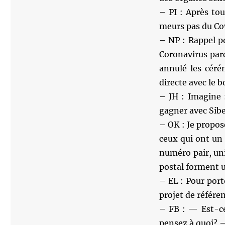
– PI : Après tout
meurs pas du Co
– NP : Rappel po
Coronavirus parc
annulé les céré
directe avec le b
– JH : Imagine :
gagner avec Sib
– OK : Je propos
ceux qui ont un 
numéro pair, uni
postal forment 
– EL : Pour port
projet de référe
– FB : — Est-ce
pensez à quoi? —