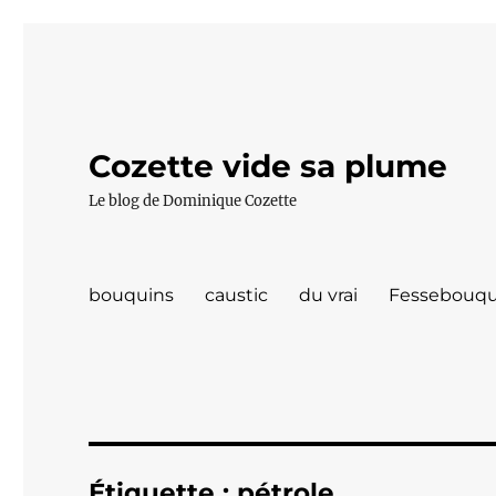
Cozette vide sa plume
Le blog de Dominique Cozette
bouquins
caustic
du vrai
Fessebouqu
Étiquette :
pétrole