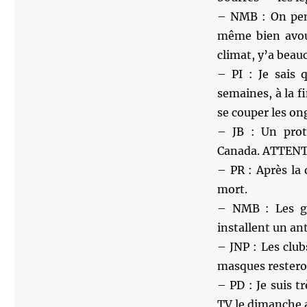
– NMB : On pen
même bien avoue
climat, y’a bea
– PI : Je sais 
semaines, à la 
se couper les on
– JB : Un prot
Canada. ATTEN
– PR : Après la q
mort.
– NMB : Les gen
installent un an
– JNP : Les club
masques resteron
– PD : Je suis t
TV le dimanche a