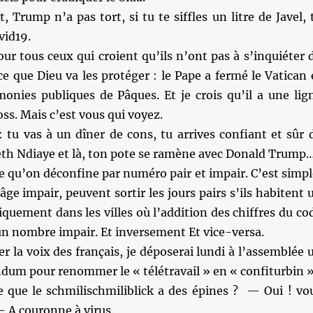
, Trump n’a pas tort, si tu te siffles un litre de Javel, 
vid19.
ur tous ceux qui croient qu’ils n’ont pas à s’inquiéter 
e que Dieu va les protéger : le Pape a fermé le Vatican 
monies publiques de Pâques. Et je crois qu’il a une lig
oss. Mais c’est vous qui voyez.
 tu vas à un dîner de cons, tu arrives confiant et sûr 
eth Ndiaye et là, ton pote se ramène avec Donald Trump
e qu’on déconfine par numéro pair et impair. C’est simpl
âge impair, peuvent sortir les jours pairs s’ils habitent 
quement dans les villes où l’addition des chiffres du co
un nombre impair. Et inversement Et vice-versa.
er la voix des français, je déposerai lundi à l’assemblée 
ndum pour renommer le « télétravail » en « confiturbin »
 que le schmilischmiliblick a des épines ? — Oui ! vo
 A couronne à virus.