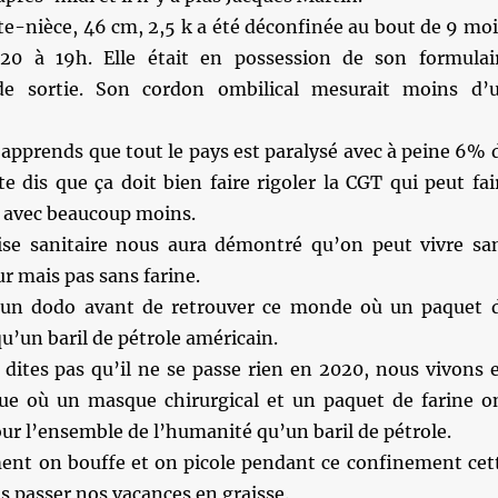
e-nièce, 46 cm, 2,5 k a été déconfinée au bout de 9 moi
20 à 19h. Elle était en possession de son formulai
 de sortie. Son cordon ombilical mesurait moins d’
apprends que tout le pays est paralysé avec à peine 6% 
e dis que ça doit bien faire rigoler la CGT qui peut fai
 avec beaucoup moins.
ise sanitaire nous aura démontré qu’on peut vivre sa
ur mais pas sans farine.
’un dodo avant de retrouver ce monde où un paquet 
qu’un baril de pétrole américain.
ites pas qu’il ne se passe rien en 2020, nous vivons 
ue où un masque chirurgical et un paquet de farine o
our l’ensemble de l’humanité qu’un baril de pétrole.
nt on bouffe et on picole pendant ce confinement cet
s passer nos vacances en graisse.