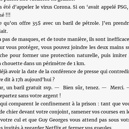
a été d’appeler le virus Corona. Si on ‘avait appelé PSG, 
né !!!
e qu’on offre 35$ avec un baril de pétrole. J’en prendr
ait.
a pas de masques, et de toute manière, ils sont inefficace
ur vous protéger, vous pouvez joindre les deux mains s
uche pour former une protection naturelle, puis imiter 
a chouette dans un périmètre de 1 km.
éjà avoir la date de la conférence de presse qui contredi
re dit à 17h aujourd’hui ?
r, un baril gratuit svp. — Bien sûr, tenez. — Merci.
epartez sans votre argent !
 qui comparent le confinement à la prison : tant que vo
 de chier devant votre conjoint, ramener vos courses en l
votre cul et que Guy Georges vous attend pas sous vot
s invités à regarder Netflix et fermer vos gueules.