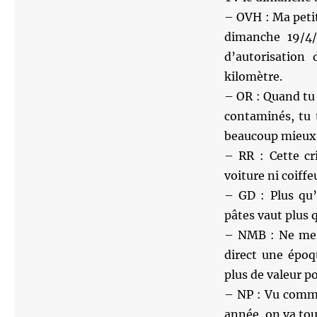
– OVH : Ma petit
dimanche 19/4/
d’autorisation
kilomètre.
– OR : Quand tu 
contaminés, tu t
beaucoup mieux
– RR : Cette cr
voiture ni coiffe
– GD : Plus qu
pâtes vaut plus 
– NMB : Ne me d
direct une époq
plus de valeur p
– NP : Vu comme
année, on va tou