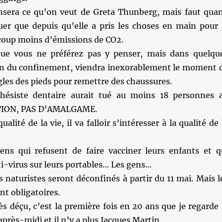
sera ce qu’on veut de Greta Thunberg, mais faut qua
r que depuis qu’elle a pris les choses en main pour 
ucoup moins d’émissions de CO2.
que vous ne préférez pas y penser, mais dans quelqu
fin du confinement, viendra inexorablement le moment 
gles des pieds pour remettre des chaussures.
hésiste dentaire aurait tué au moins 18 personnes 
TION, PAS D’AMALGAME.
ualité de la vie, il va falloir s’intéresser à la qualité de 
s qui refusent de faire vacciner leurs enfants et q
ti-virus sur leurs portables… Les gens…
s naturistes seront déconfinés à partir du 11 mai. Mais l
t obligatoires.
rès déçu, c’est la première fois en 20 ans que je regarde 
près-midi et il n’y a plus Jacques Martin.