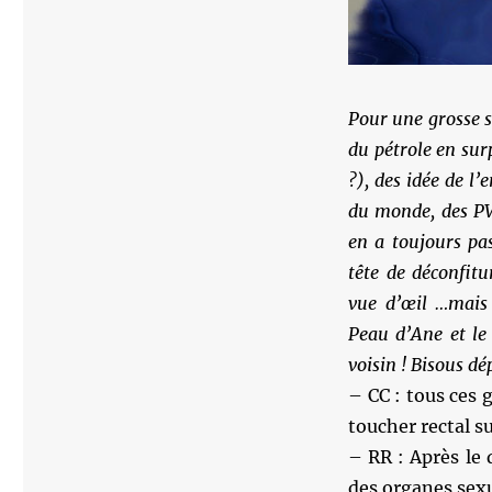
Pour une grosse s
du pétrole en sur
?), des idée de l
du monde, des PV
en a toujours pas
tête de déconfitu
vue d’œil …mais
Peau d’Ane et le 
voisin ! Bisous d
– CC : tous ces 
toucher rectal su
– RR : Après le
des organes sexu