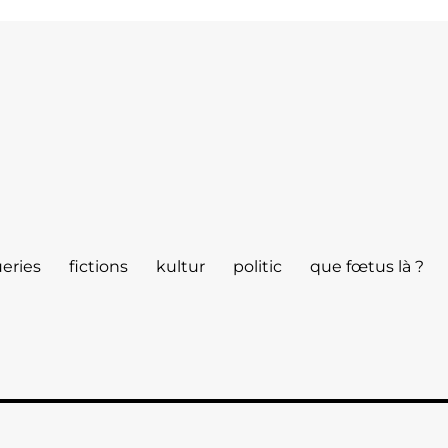
eries
fictions
kultur
politic
que fœtus là ?