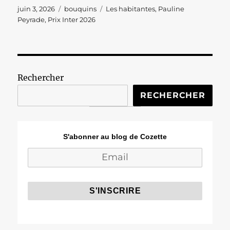
Publié
Catégories
Étiquettes
juin 3, 2026
bouquins
Les habitantes
,
Pauline
le
Peyrade
,
Prix Inter 2026
Rechercher
RECHERCHER
S'abonner au blog de Cozette