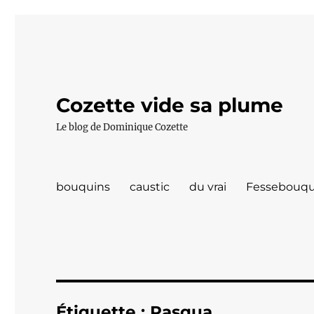
Cozette vide sa plume
Le blog de Dominique Cozette
bouquins
caustic
du vrai
Fessebouqu
Étiquette :
Pasqua