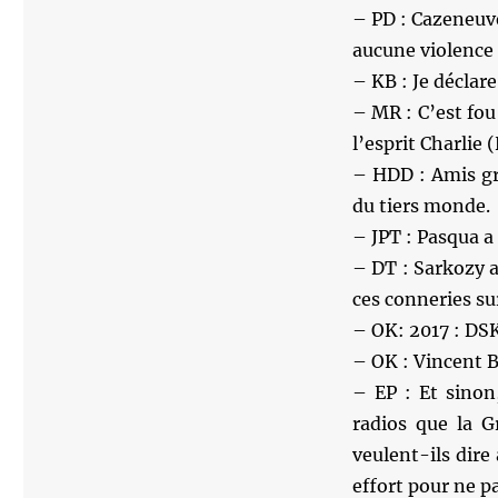
– PD : Cazeneuve
aucune violence 
– KB : Je déclare
– MR : C’est fou
l’esprit Charlie 
– HDD : Amis gr
du tiers monde.
– JPT : Pasqua a
– DT : Sarkozy a 
ces conneries sur
– OK: 2017 : DSK 
– OK : Vincent Bo
– EP : Et sinon,
radios que la G
veulent-ils dire
effort pour ne p