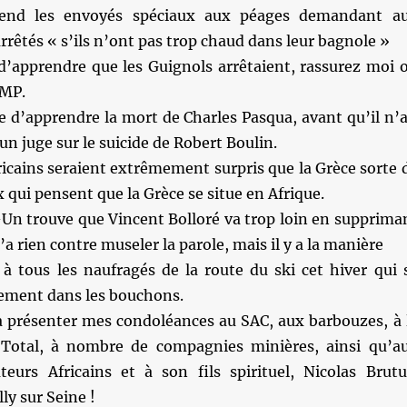
end les envoyés spéciaux aux péages demandant a
rrêtés « s’ils n’ont pas trop chaud dans leur bagnole »
 d’apprendre que les Guignols arrêtaient, rassurez moi 
UMP.
te d’apprendre la mort de Charles Pasqua, avant qu’il n’a
un juge sur le suicide de Robert Boulin.
icains seraient extrêmement surpris que la Grèce sorte 
x qui pensent que la Grèce se situe en Afrique.
-Un trouve que Vincent Bolloré va trop loin en supprima
n’a rien contre museler la parole, mais il y a la manière
à tous les naufragés de la route du ski cet hiver qui 
lement dans les bouchons.
 à présenter mes condoléances au SAC, aux barbouzes, à 
 Total, à nombre de compagnies minières, ainsi qu’a
eurs Africains et à son fils spirituel, Nicolas Brutu
ly sur Seine !