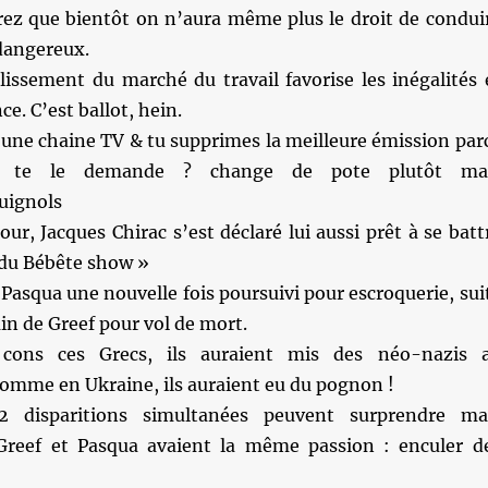
rez que bientôt on n’aura même plus le droit de condui
dangereux.
lissement du marché du travail favorise les inégalités 
ce. C’est ballot, hein.
s une chaine TV & tu supprimes la meilleure émission par
 te le demande ? change de pote plutôt ma
uignols
ur, Jacques Chirac s’est déclaré lui aussi prêt à se batt
 du Bébête show »
Pasqua une nouvelle fois poursuivi pour escroquerie, sui
ain de Greef pour vol de mort.
ons ces Grecs, ils auraient mis des néo-nazis 
mme en Ukraine, ils auraient eu du pognon !
disparitions simultanées peuvent surprendre ma
Greef et Pasqua avaient la même passion : enculer d