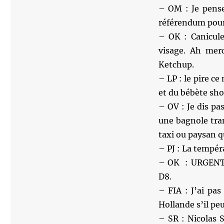
– OM : Je pense
référendum pour 
– OK : Canicule
visage. Ah merc
Ketchup.
– LP : le pire ce
et du bébète sho
– OV : Je dis pas
une bagnole tran
taxi ou paysan q
– PJ : La tempér
– OK : URGENT :
D8.
– FIA : J’ai pa
Hollande s’il peut
– SR : Nicolas 