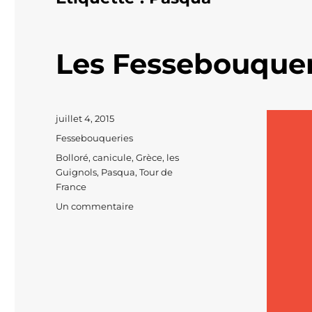
Les Fessebouquer
Publié
juillet 4, 2015
le
Catégories
Fessebouqueries
Étiquettes
Bolloré
,
canicule
,
Grèce
,
les
Guignols
,
Pasqua
,
Tour de
France
sur
Un commentaire
Les
Fessebouqueries
#259
PART
2