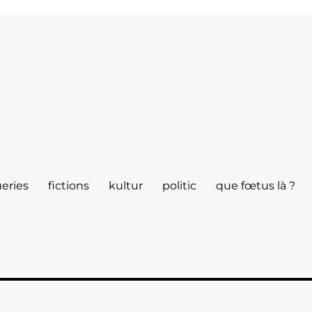
eries
fictions
kultur
politic
que fœtus là ?