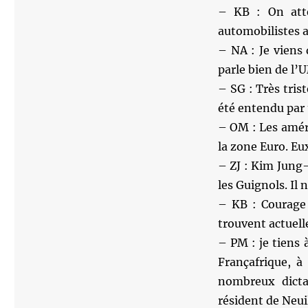
– KB : On att
automobilistes a
– NA : Je viens
parle bien de l’
– SG : Très tris
été entendu par 
– OM : Les amér
la zone Euro. Eu
– ZJ : Kim Jung
les Guignols. Il 
– KB : Courage 
trouvent actuel
– PM : je tiens
Françafrique, à
nombreux dictat
résident de Neuil