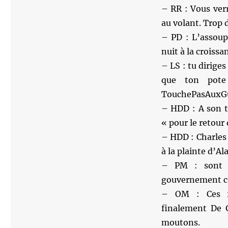
– RR : Vous ver
au volant. Trop 
– PD : L’assoup
nuit à la croissan
– LS : tu dirige
que ton pote
TouchePasAuxG
– HDD : A son to
« pour le retour
– HDD : Charles 
à la plainte d’Al
– PM : sont c
gouvernement co
– OM : Ces 2 
finalement De 
moutons.