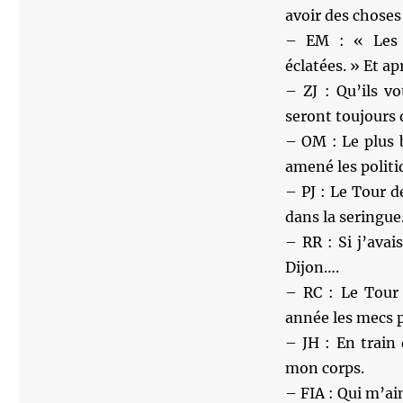
avoir des choses
– EM : « Les b
éclatées. » Et ap
– ZJ : Qu’ils v
seront toujours 
– OM : Le plus 
amené les politi
– PJ : Le Tour d
dans la seringue
– RR : Si j’avai
Dijon….
– RC : Le Tour 
année les mecs 
– JH : En train 
mon corps.
– FIA : Qui m’ai