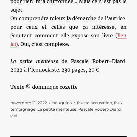
pour rien m’a chiffonnée… Mais ce n’est pas le
sujet.
On comprendra mieux la démarche de l’autrice,
pour ceux et celles que ça intéresse, en
écoutant comment elle expose son livre (
lien
ici)
. Oui, c’est complexe.
La petite menteuse
de Pascale Robert-Diard,
2022 à l’Iconoclaste. 230 pages, 20 €
Texte © dominique cozette
Publié
Catégories
Étiquettes
novembre 21, 2022
bouquins
fausse accusation
,
faux
le
témoignage
,
La petite menteuse
,
Pascale Robert-Diard
,
viol