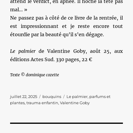
attend le verdict, en apnée. Il hoche la tête pas
mal… »
Ne passez pas à côté de ce livre de la rentrée, il
est impressionnant et je reste encore tout
étourdie par la beauté qu’il s’en dégage.
Le palmier
de Valentine Goby, août 25, aux
éditions Actes Sud. 330 pages, 22 €
Texte © dominique cozette
Publié
Catégories
Étiquettes
juillet 22, 2025
bouquins
Le palmier
,
parfums et
le
plantes
,
trauma enfantin
,
Valentine Goby