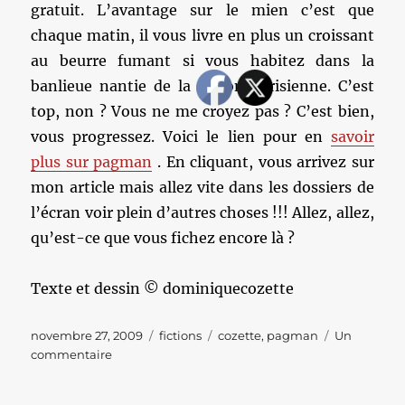
gratuit. L’avantage sur le mien c’est que
chaque matin, il vous livre en plus un croissant
au beurre fumant si vous habitez dans la
banlieue nantie de la région parisienne. C’est
top, non ? Vous ne me croyez pas ? C’est bien,
vous progressez. Voici le lien pour en
savoir
plus sur pagman
. En cliquant, vous arrivez sur
mon article mais allez vite dans les dossiers de
l’écran voir plein d’autres choses !!! Allez, allez,
qu’est-ce que vous fichez encore là ?
Texte et dessin © dominiquecozette
Publié
Catégories
Étiquettes
novembre 27, 2009
fictions
cozette
,
pagman
Un
le
sur
commentaire
Pagman
et