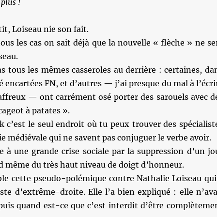
 plus !
tit, Loiseau nie son fait.
us les cas on sait déjà que la nouvelle « flèche » ne se
seau.
s tous les mêmes casseroles au derrière : certaines, da
é encartées FN, et d’autres — j’ai presque du mal à l’écri
 affreux — ont carrément osé porter des sarouels avec d
ageot à patates ».
c’est le seul endroit où tu peux trouver des spécialist
ie médiévale qui ne savent pas conjuguer le verbe avoir.
 à une grande crise sociale par la suppression d’un jo
nd même du très haut niveau de doigt d’honneur.
le cette pseudo-polémique contre Nathalie Loiseau qui
iste d’extrême-droite. Elle l’a bien expliqué : elle n’ava
puis quand est-ce que c’est interdit d’être complèteme