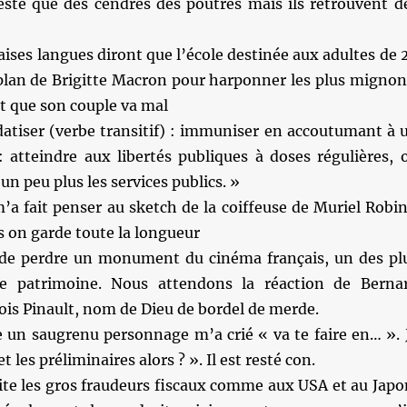
este que des cendres des poutres mais ils retrouvent d
ises langues diront que l’école destinée aux adultes de 
 plan de Brigitte Macron pour harponner les plus mignon
it que son couple va mal
datiser (verbe transitif) : immuniser en accoutumant à 
: atteindre aux libertés publiques à doses régulières, 
un peu plus les services publics. »
a fait penser au sketch de la coiffeuse de Muriel Robin
 on garde toute la longueur
 de perdre un monument du cinéma français, un des pl
e patrimoine. Nous attendons la réaction de Berna
ois Pinault, nom de Dieu de bordel de merde.
e un saugrenu personnage m’a crié « va te faire en… ». 
t les préliminaires alors ? ». Il est resté con.
ite les gros fraudeurs fiscaux comme aux USA et au Japo