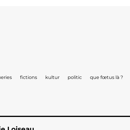
eries
fictions
kultur
politic
que fœtus là ?
e Loiseau