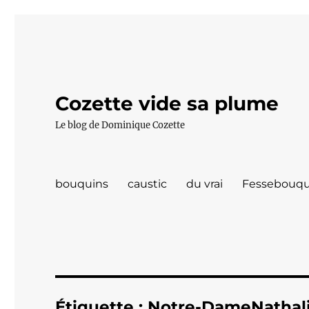
Cozette vide sa plume
Le blog de Dominique Cozette
bouquins
caustic
du vrai
Fessebouqu
Étiquette :
Notre-DameNathali