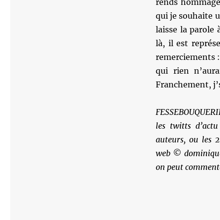
rends hommage à
qui je souhaite 
laisse la parole
là, il est repré
remerciements :
qui rien n’aur
Franchement, j’
FESSEBOUQUERIES 
les twitts d’actu
auteurs, ou les 2
web © dominique 
on peut commenter