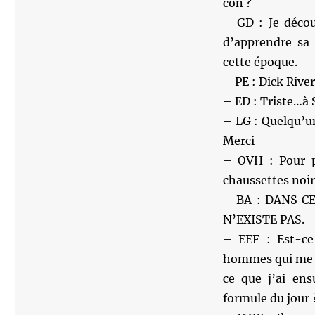
con ?
– GD : Je décou
d’apprendre sa
cette époque.
– PE : Dick River
– ED : Triste…à 
– LG : Quelqu’u
Merci
– OVH : Pour po
chaussettes noir
– BA : DANS C
N’EXISTE PAS.
– EEF : Est-ce
hommes qui me r
ce que j’ai ens
formule du jour ?