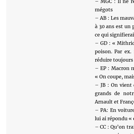
– MGC : Il ne r
mégots
– AB : Les mauva
à 30 ans est un
ce qui signifiera
– GD : « Mithri
poison. Par ex. 
réduire toujours 
– EP : Macron m’
« On coupe, mais
– JB : On vient
grands de notr
Arnault et Franç
– PA: En voitur
lui ai répondu « e
– CC : Qu’on tra