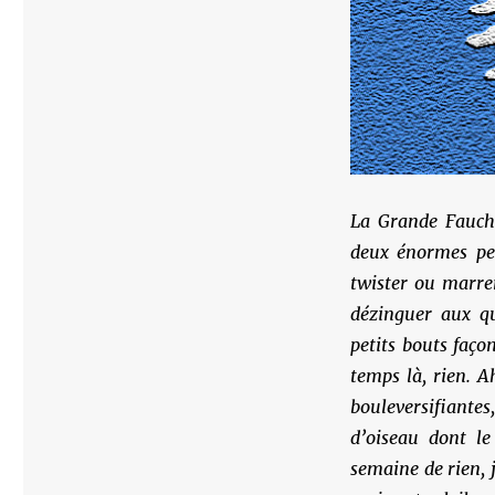
La Grande Fauch
deux énormes per
twister ou marrer
dézinguer aux qu
petits bouts faço
temps là, rien. A
bouleversifiantes, 
d’oiseau dont le
semaine de rien, 