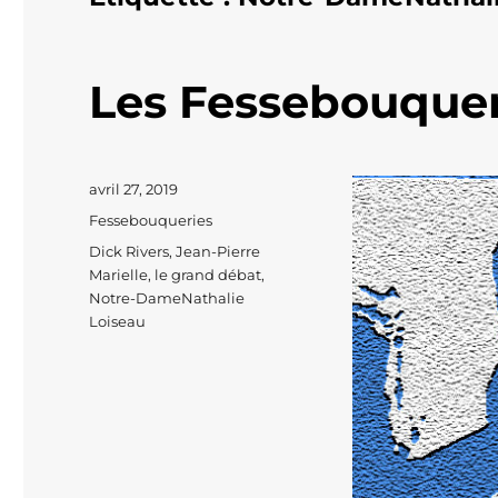
Les Fessebouque
Publié
avril 27, 2019
le
Catégories
Fessebouqueries
Étiquettes
Dick Rivers
,
Jean-Pierre
Marielle
,
le grand débat
,
Notre-DameNathalie
Loiseau