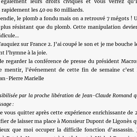
également leurs droits civiques et vous verrez qu’i
 rapidement les 40 ou 80 milliards.
cendie, le plomb a fondu mais on a retrouvé 7 mégots ! 
plus résistant que du plomb. Cette manipulation devie
ridicule…
Wauquiez sur France 2. J’ai coupé le son et je me bouche l
nt l’hymne à la joie.
 de regarder la conférence de presse du président Macro
 mentir, l’événement de cette fin de semaine c’est 
ean-Pierre Marielle
ibilisée par la proche libération de Jean-Claude Romand q
ssage :
 de vous quitter après cette expérience enrichissante de 
s fier de laisser ma place à Monsieur Dupont de Ligonès q
eux que moi occuper la difficile fonction d’assassin. 