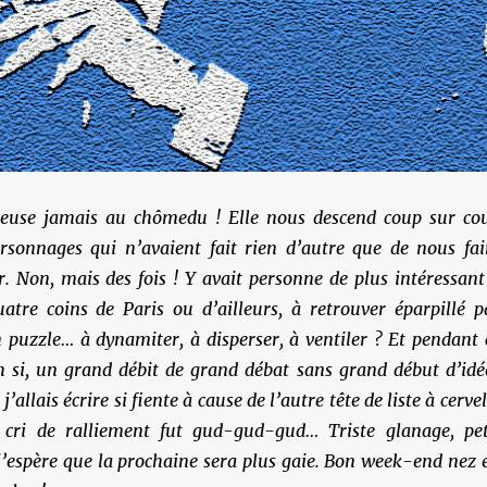
euse jamais au chômedu ! Elle nous descend coup sur co
sonnages qui n’avaient fait rien d’autre que de nous fai
. Non, mais des fois ! Y avait personne de plus intéressant
atre coins de Paris ou d’ailleurs, à retrouver éparpillé p
n puzzle… à dynamiter, à disperser, à ventiler ? Et pendant 
h si, un grand débit de grand débat sans grand début d’idé
j’allais écrire si fiente à cause de l’autre tête de liste à cervel
 cri de ralliement fut gud-gud-gud… Triste glanage, pet
j’espère que la prochaine sera plus gaie. Bon week-end nez 