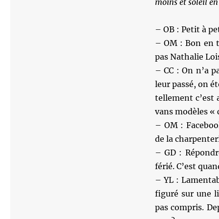
moins et soleil en
– OB : Petit à pe
– OM : Bon en to
pas Nathalie Loi
– CC : On n’a pa
leur passé, on ét
tellement c’est
vans modèles « c
– OM : Facebook 
de la charpenter
– GD : Répondre
férié. C’est qua
– YL : Lamentab
figuré sur une l
pas compris. De