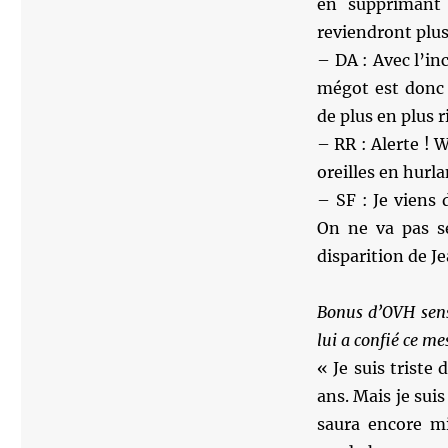
en supprimant 
reviendront plus
– DA : Avec l’in
mégot est donc 
de plus en plus 
– RR : Alerte ! 
oreilles en hurla
– SF : Je viens
On ne va pas se
disparition de J
Bonus d’OVH sens
lui a confié ce me
« Je suis triste
ans. Mais je sui
saura encore mi